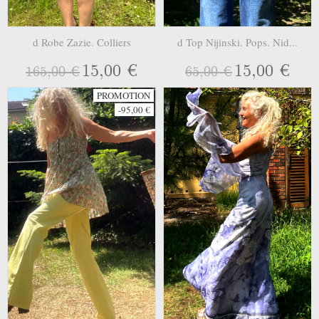
d Robe Zazie. Colliers
d Top Nijinski. Pops. Nid...
15,00 €
15,00 €
165,00 €
65,00 €
PROMOTION
-95,00 €