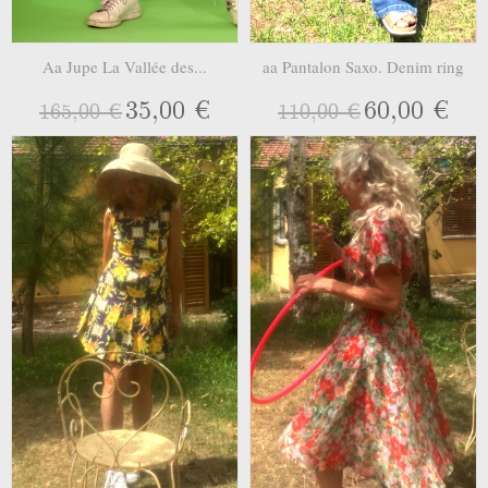
Aa Jupe La Vallée des...
aa Pantalon Saxo. Denim ring
35,00 €
60,00 €
165,00 €
110,00 €