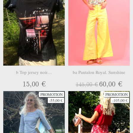
b Top jersey noir....
ba Pantalon Royal. Sunshine
15,00 €
60,00 €
145,00 €
PROMOTION
PROMOTION
-55,00 €
-105,00 €