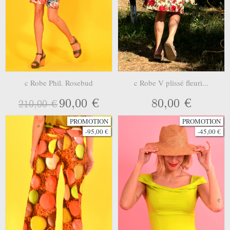
c Robe Phil. Rosebud
c Robe V plissé fleuri...
90,00 €
80,00 €
210,00 €
PROMOTION
PROMOTION
-95,00 €
-45,00 €