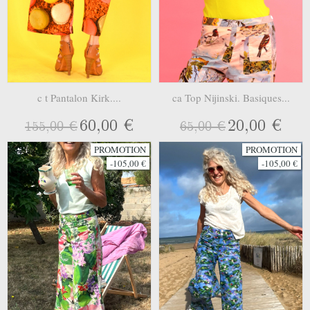
c t Pantalon Kirk....
ca Top Nijinski. Basiques...
60,00 €
20,00 €
155,00 €
65,00 €
PROMOTION
PROMOTION
-105,00 €
-105,00 €