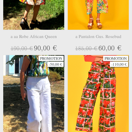
a aa Robe African Queen
a Pantalon Gus. Rosebud
90,00 €
60,00 €
190,00 €
185,00 €
PROMOTION
PROMOTION
-50,00 €
-110,00 €