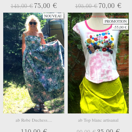
75,00 €
70,00 €
145,00 €
195,00 €
NOUVEAU
15 nouveautés par semaine
PROMOTION
-55,00 €
ab Robe Duchess....
ab Top blanc artisanal
110,00 €
35,00 €