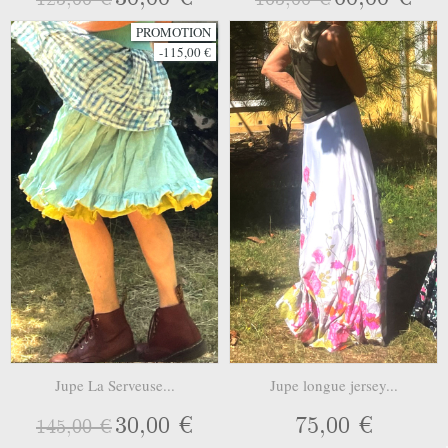
PROMOTION
-115,00 €
Jupe La Serveuse...
Jupe longue jersey...
30,00 €
75,00 €
145,00 €