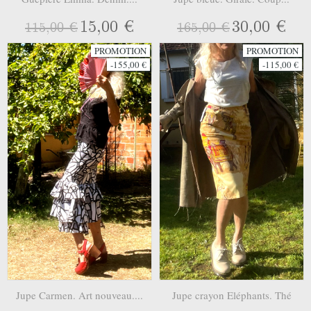
15,00 €
30,00 €
115,00 €
165,00 €
PROMOTION
PROMOTION
-155,00 €
-115,00 €
Jupe Carmen. Art nouveau....
Jupe crayon Eléphants. Thé