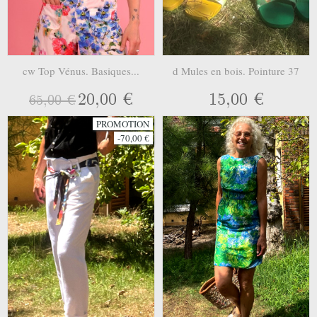
cw Top Vénus. Basiques...
d Mules en bois. Pointure 37
20,00 €
15,00 €
65,00 €
PROMOTION
-70,00 €