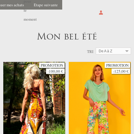
pour
uer mes achats
Etape suivante
le
moment
Mon bel été
TRI
De A à Z
PROMOTION
PROMOTION
-100,00 €
-125,00 €