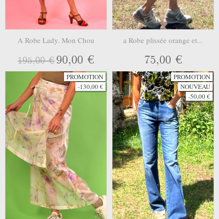
A Robe Lady. Mon Chou
a Robe plissée orange et...
90,00 €
75,00 €
195,00 €
PROMOTION
PROMOTION
-130,00 €
NOUVEAU
-50,00 €