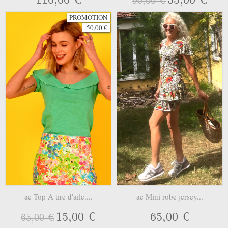
90,00 €
PROMOTION
-50,00 €
ac Top A tire d'aile....
ae Mini robe jersey...
15,00 €
65,00 €
65,00 €