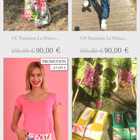
CC Pantalon Le Prince...
CN Pantalon Le Prince...
90,00 €
90,00 €
195,00 €
195,00 €
PROMOTION
-45,00 €