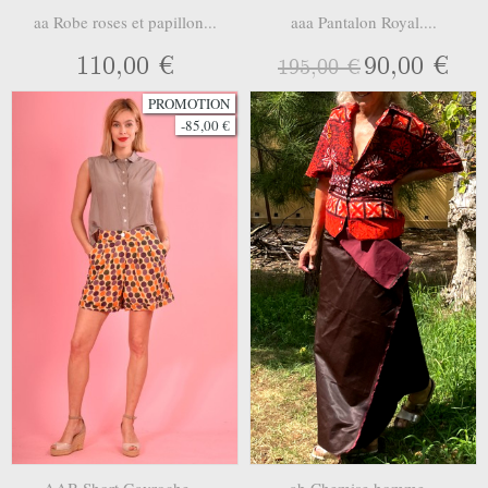
aa Robe roses et papillon...
aaa Pantalon Royal....
110,00 €
90,00 €
195,00 €
PROMOTION
-85,00 €
AAB Short Gavroche....
ab Chemise homme...