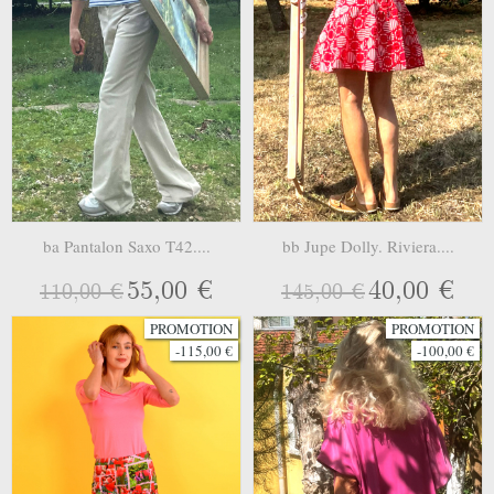
ba Pantalon Saxo T42....
bb Jupe Dolly. Riviera....
55,00 €
40,00 €
110,00 €
145,00 €
PROMOTION
PROMOTION
-115,00 €
-100,00 €