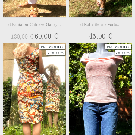
d Pantalon Chinese Gang....
d Robe fleurie verte...
60,00 €
45,00 €
130,00 €
PROMOTION
PROMOTION
-150,00 €
-50,00 €