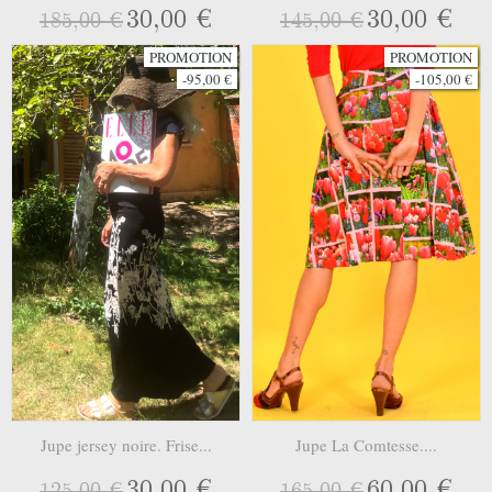
30,00 €
30,00 €
185,00 €
145,00 €
PROMOTION
PROMOTION
-95,00 €
-105,00 €
Jupe jersey noire. Frise...
Jupe La Comtesse....
30,00 €
60,00 €
125,00 €
165,00 €