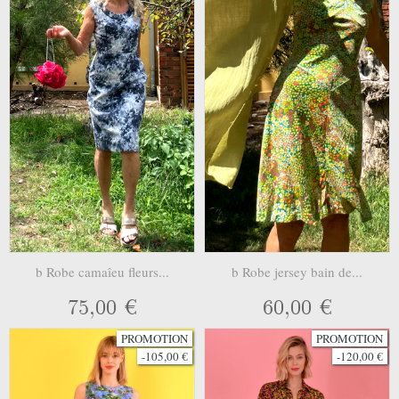
b Robe camaîeu fleurs...
b Robe jersey bain de...
75,00 €
60,00 €
PROMOTION
PROMOTION
-105,00 €
-120,00 €