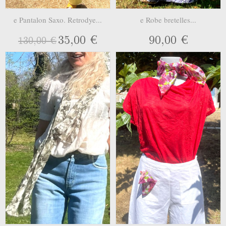
e Pantalon Saxo. Retrodye...
e Robe bretelles...
35,00 €
90,00 €
130,00 €