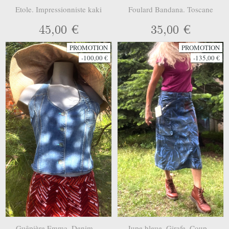
Etole. Impressionniste kaki
Foulard Bandana. Toscane
45,00 €
35,00 €
PROMOTION
PROMOTION
-100,00 €
-135,00 €
Guêpière Emma. Denim....
Jupe bleue. Girafe. Coup...