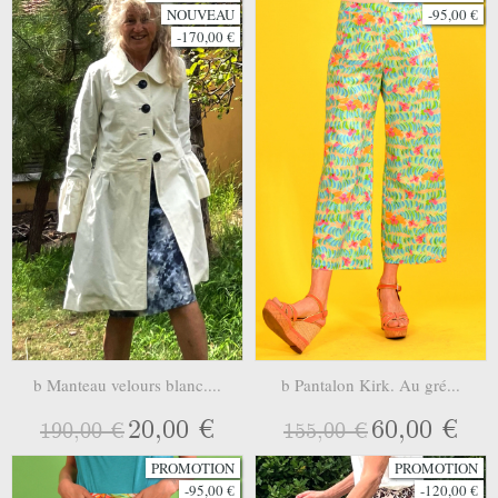
NOUVEAU
-95,00 €
-170,00 €
b Manteau velours blanc....
b Pantalon Kirk. Au gré...
20,00 €
60,00 €
190,00 €
155,00 €
PROMOTION
PROMOTION
-95,00 €
-120,00 €