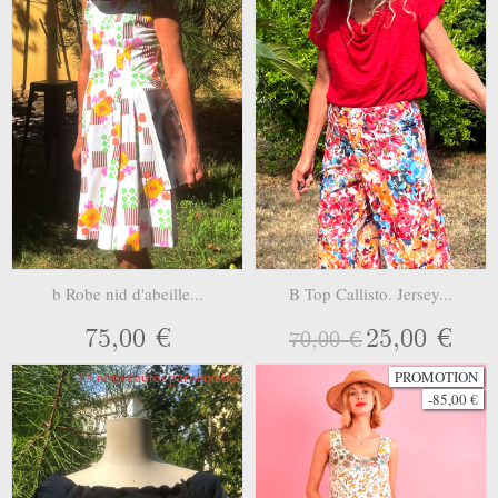
b Robe nid d'abeille...
B Top Callisto. Jersey...
75,00 €
25,00 €
70,00 €
15 nouveautés par semaine
PROMOTION
-85,00 €