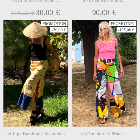
30,00 €
90,00 €
115,00 €
PROMOTION
PROMOTION
-70,00 €
-125,00 €
ab Jupe Bambou sable et bleu
ab Pantalon Le Prince...