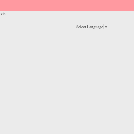
avis
Select Language
▼