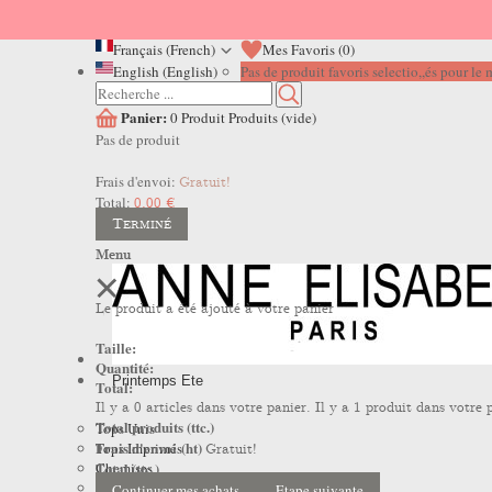
Français (French)
Mes Favoris (
0
)
English (English)
Pas de produit favoris selectio,,és pour l
Panier:
0
Produit
Produits
(vide)
Pas de produit
Frais d'envoi:
Gratuit!
Total:
0,00 €
Terminé
Menu
Le produit a été ajouté à votre panier
Taille:
Quantité:
Printemps Ete
Total:
Il y a
0
articles dans votre panier.
Il y a 1 produit dans votre 
Total produits (ttc.)
Tops Unis
Frais d'envoi (ht)
Tops Imprimés
Gratuit!
Total (ttc.)
Chemises
Robes
Continuer mes achats
Etape suivante