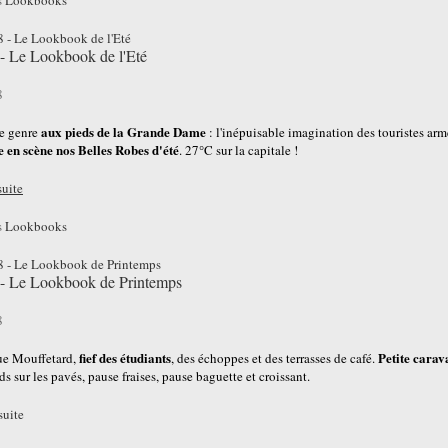
s
Lookbooks
- Le Lookbook de l'Eté
8
aux pieds de la Grande Dame
e genre
: l'inépuisable imagination des touristes armé
e en scène nos Belles Robes d'été
. 27°C sur la capitale !
suite
s
Lookbooks
 - Le Lookbook de Printemps
8
fief des étudiants
Petite carav
ue Mouffetard,
, des échoppes et des terrasses de café.
ds sur les pavés, pause fraises, pause baguette et croissant.
suite