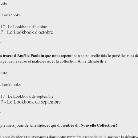
suite
s
Lookbooks
17 - Le Lookbook d'octobre
7
es traces d’Amélie Poulain
que nous arpentons une nouvelle fois le pavé des rues de
ingénue, rêveuse et malicieuse, et la collection Anne Elisabeth ?
suite
s
Lookbooks
17 - Le Lookbook de septembre
7
Nouvelle Collection !
premiers jours de la rentrée, et qui dit rentrée dit
 vous évader, et suivez-nous dans notre première escapade de la saison : la décou