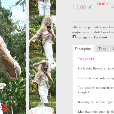
-100,00 €
15,00 €
1
Retirer ce produit de mes fav
Ajouter ce produit à mes fav
Partager sur Facebook !
Description
Tissu
Trop chou !...
On la joue liseuse, épatant
basque volantée
et cette
q
Tout ceci est follement r
cowgirl
!...
Remarquez l'intérieur gansé
Manches trois-quart, le c