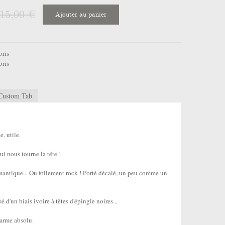
15,00 €
Ajouter au panier
oris
oris
Custom Tab
e, utile.
ui nous tourne la tête !
omantique... Ou follement rock ! Porté décalé, un peu comme un
 d'un biais ivoire à têtes d'épingle noires...
harme absolu.