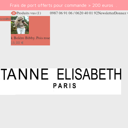
Frais de port offerts pour commande > 200 euros
.
Produits vus
(1)
0987 06 91 06 / 0620 40 01 92
Newsletter
Donnez v
e moment
k Boléro Bibby. Pois rose
15,00 €