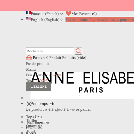
Français (French)
Mes Favoris (
0
)
English (English)
Pas de produit favoris selectio,,és pour l
Panier:
0
Produit
Produits
(vide)
Pas de produit
Menu
Frais d'envoi:
Gratuit!
Total:
0,00 €
Terminé
Printemps Ete
Le produit a été ajouté à votre panier
Tops Unis
Taille:
Tops Imprimés
Quantité:
Chemises
Total:
Robes