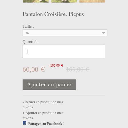
Pantalon Croisière. Picpus
Taille :
36
Quantité :
-105,00 €
60,00 €
165,00 €
Ajouter au panier
Retirer ce produit de mes
favoris
Ajouter ce produit à mes
favoris
Partager sur Facebook !