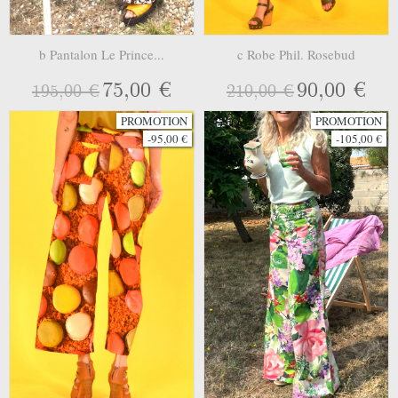
b Pantalon Le Prince...
c Robe Phil. Rosebud
75,00 €
90,00 €
195,00 €
210,00 €
PROMOTION
PROMOTION
-95,00 €
-105,00 €