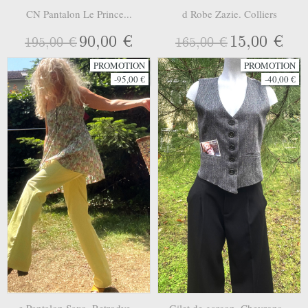
CN Pantalon Le Prince...
d Robe Zazie. Colliers
90,00 €
15,00 €
195,00 €
165,00 €
PROMOTION
PROMOTION
-95,00 €
-40,00 €
e Pantalon Saxo. Retrodye...
Gilet de garçon. Chevrons...