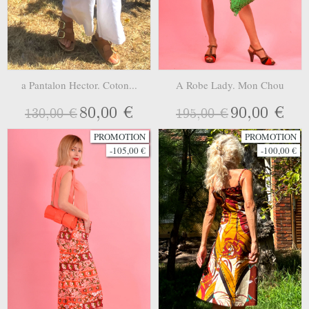
a Pantalon Hector. Coton...
A Robe Lady. Mon Chou
80,00 €
90,00 €
130,00 €
195,00 €
PROMOTION
PROMOTION
-105,00 €
-100,00 €