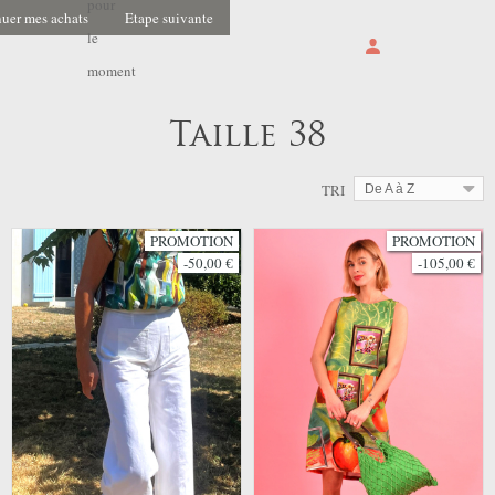
pour
uer mes achats
Etape suivante
le
moment
Taille 38
TRI
De A à Z
PROMOTION
PROMOTION
-50,00 €
-105,00 €