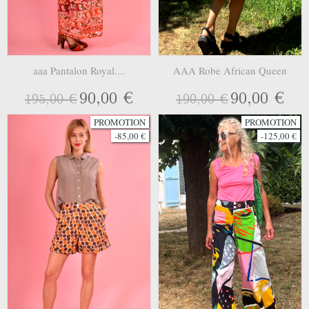
aaa Pantalon Royal....
AAA Robe African Queen
90,00 €
90,00 €
195,00 €
190,00 €
PROMOTION
PROMOTION
-85,00 €
-125,00 €