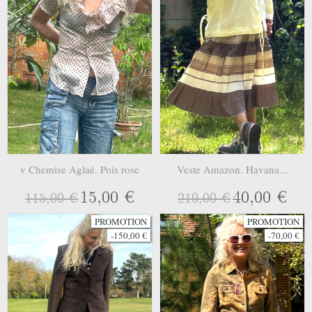
v Chemise Aglaé. Pois rose
Veste Amazon. Havana...
15,00 €
40,00 €
115,00 €
210,00 €
PROMOTION
PROMOTION
-150,00 €
-70,00 €