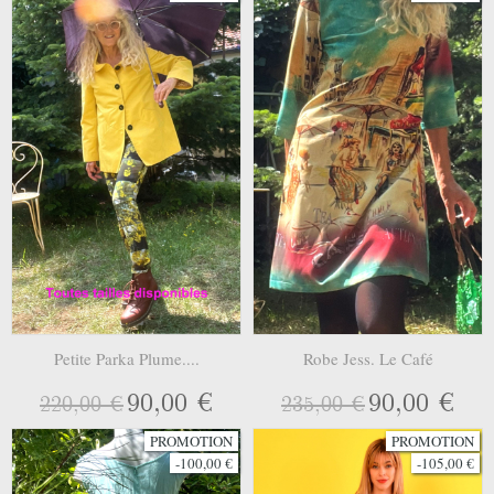
Petite Parka Plume....
Robe Jess. Le Café
90,00 €
90,00 €
220,00 €
235,00 €
PROMOTION
PROMOTION
-100,00 €
-105,00 €