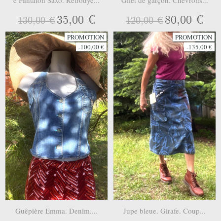
35,00 €
80,00 €
130,00 €
120,00 €
PROMOTION
PROMOTION
-100,00 €
-135,00 €
Guêpière Emma. Denim....
Jupe bleue. Girafe. Coup...