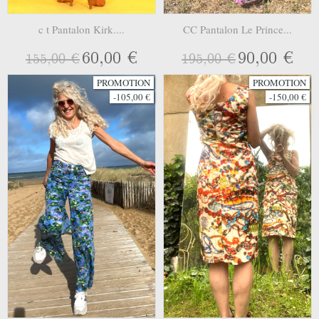
c t Pantalon Kirk....
CC Pantalon Le Prince...
60,00 €
90,00 €
155,00 €
195,00 €
PROMOTION
PROMOTION
-105,00 €
-150,00 €