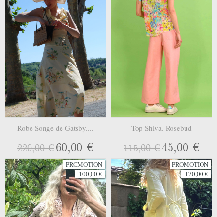
Robe Songe de Gatsby....
Top Shiva. Rosebud
60,00 €
45,00 €
220,00 €
115,00 €
PROMOTION
PROMOTION
-100,00 €
-170,00 €