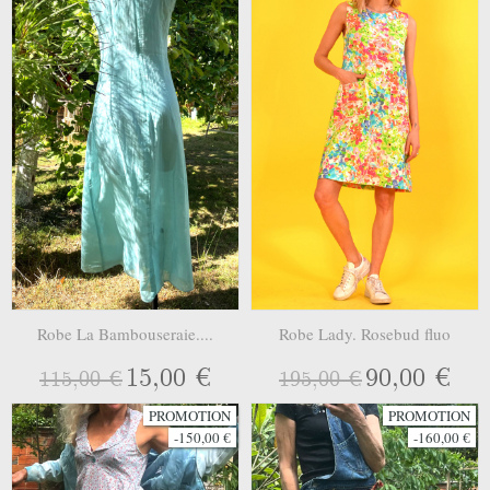
Robe La Bambouseraie....
Robe Lady. Rosebud fluo
15,00 €
90,00 €
115,00 €
195,00 €
PROMOTION
PROMOTION
-150,00 €
-160,00 €