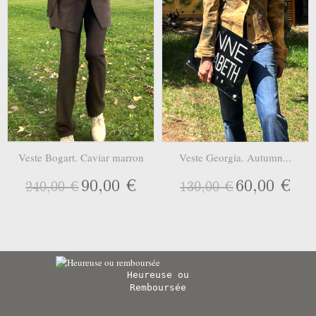
Veste Bogart. Caviar marron
Veste Georgia. Autumn...
90,00 €
60,00 €
240,00 €
130,00 €
Heureuse ou
Remboursée