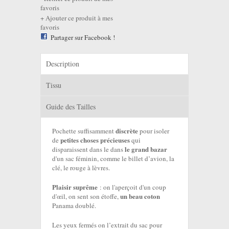
favoris
Ajouter ce produit à mes
favoris
Partager sur Facebook !
Description
Tissu
Guide des Tailles
discrète
Pochette suffisamment
pour isoler
petites choses précieuses
de
qui
le grand bazar
disparaissent dans le dans
d'un sac féminin, comme le billet d’avion, la
clé, le rouge à lèvres.
Plaisir suprême
: on l'aperçoit d'un coup
un beau coton
d'œil, on sent son étoffe,
Panama doublé.
Les yeux fermés on l’extrait du sac pour