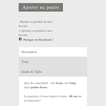
Ajouter au panier
Retirer ce produit de mes
favoris
Ajouter ce produit à mes
favoris
Partager sur Facebook !
Description
Tissu
Guide de Taille
large
long
Que des superlatifs : très
, très
,
petites fesses
mais
,
40 cm
le pantalon s'évase depuis le haut :
sur
la chaussure !