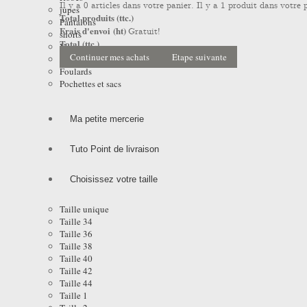
Il y a
0
articles dans votre panier.
Il y a 1 produit dans votre 
jupes
Total produits (ttc.)
Pantalons
Frais d'envoi (ht)
Gratuit!
shorts
Total (ttc.)
Vestes
Continuer mes achats
Etape suivante
Manteaux et Impers
Foulards
Pochettes et sacs
Ma petite mercerie
Tuto Point de livraison
Choisissez votre taille
Taille unique
Taille 34
Taille 36
Taille 38
Taille 40
Taille 42
Taille 44
Taille 1