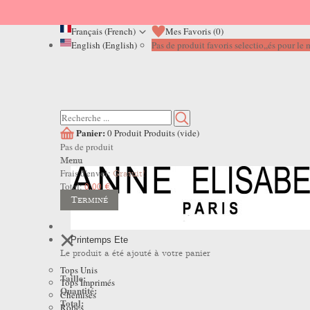
Français (French)
Mes Favoris (
0
)
English (English)
Pas de produit favoris selectio,,és pour l
Panier:
0
Produit
Produits
(vide)
Pas de produit
Menu
Frais d'envoi:
Gratuit!
Total:
0,00 €
Terminé
Printemps Ete
Le produit a été ajouté à votre panier
Tops Unis
Taille:
Tops Imprimés
Quantité:
Chemises
Total:
Robes