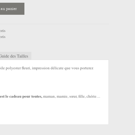
 au panier
oris
oris
Guide des Tailles
ile polyester fleuri, impression délicate que vous porterez
est le cadeau pour toutes,
maman, mamie, sœur, fille, chérie…