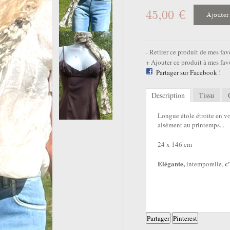
45,00 €
Ajouter
Retirer ce produit de mes fav
Ajouter ce produit à mes fav
Partager sur Facebook !
Description
Tissu
Longue étole étroite en vo
aisément au printemps...
24 x 146 cm
Elégante,
c'
intemporelle,
Partager
Pinterest