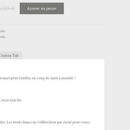
5,00 €
Ajouter au panier
oris
oris
Custom Tab
sionner pour l'enfiler, un coup de main à prendre !
 tissu trop fin.
let. Les bords francs ne s'effilochent pas (testé pour vous).