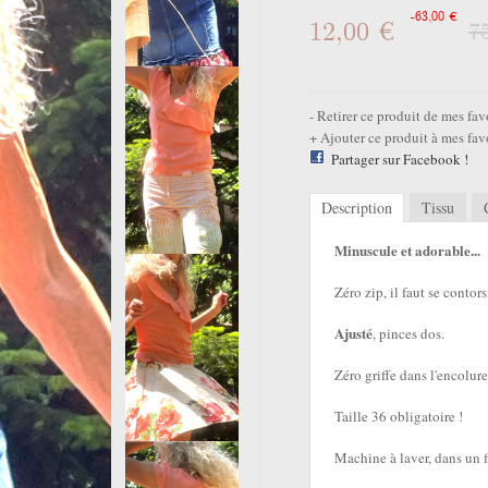
-63,00 €
12,00 €
7
Retirer ce produit de mes fav
Ajouter ce produit à mes fav
Partager sur Facebook !
Description
Tissu
Minuscule et adorable...
Zéro zip, il faut se contor
Ajusté
, pinces dos.
Zéro griffe dans l'encolure,
Taille 36 obligatoire !
Machine à laver, dans un fi