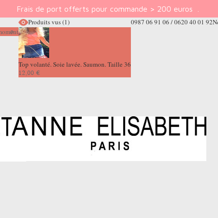
Frais de port offerts pour commande > 200 euros
.
Produits vus
(1)
0987 06 91 06 / 0620 40 01 92
N
e moment
Top volanté. Soie lavée. Saumon. Taille 36
12,00 €