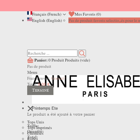
Français (French)
Mes Favoris (
0
)
English (English)
Pas de produit favoris selectio,,és pour l
Panier:
0
Produit
Produits
(vide)
Pas de produit
Menu
Frais d'envoi:
Gratuit!
Total:
0,00 €
Terminé
Printemps Ete
Le produit a été ajouté à votre panier
Tops Unis
Taille:
Tops Imprimés
Quantité:
Chemises
Total:
Robes