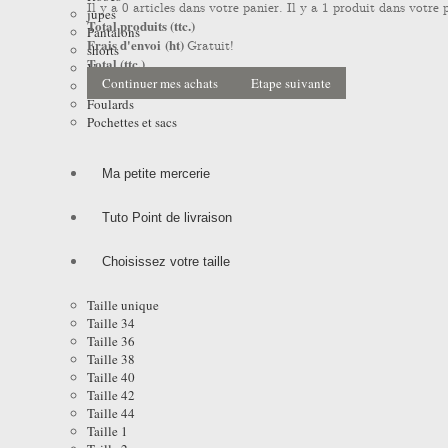
Il y a
0
articles dans votre panier.
Il y a 1 produit dans votre 
jupes
Total produits (ttc.)
Pantalons
Frais d'envoi (ht)
Gratuit!
shorts
Total (ttc.)
Vestes
Continuer mes achats
Etape suivante
Manteaux et Impers
Foulards
Pochettes et sacs
Ma petite mercerie
Tuto Point de livraison
Choisissez votre taille
Taille unique
Taille 34
Taille 36
Taille 38
Taille 40
Taille 42
Taille 44
Taille 1