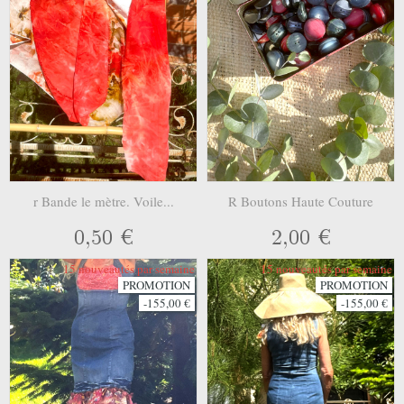
r Bande le mètre. Voile...
R Boutons Haute Couture
0,50 €
2,00 €
15 nouveautés par semaine
15 nouveautés par semaine
PROMOTION
PROMOTION
-155,00 €
-155,00 €