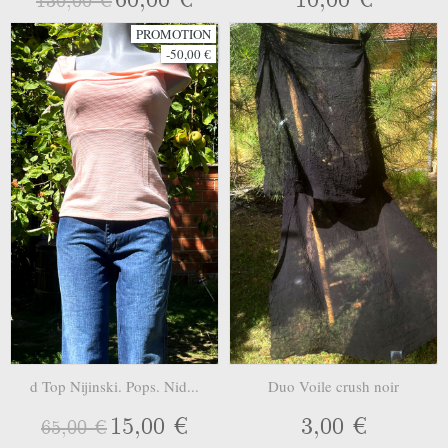
130,00 €
PROMOTION
-50,00 €
d Top Nijinski. Pops. Nid...
Duo Voile crush noir
15,00 €
3,00 €
65,00 €