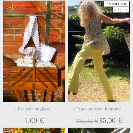
PROMOTION
-95,00 €
e Broderie anglaise...
e Pantalon Saxo. Retrodye...
1,00 €
35,00 €
130,00 €