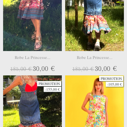
Robe La Princesse...
Robe La Princesse...
30,00 €
30,00 €
185,00 €
185,00 €
15 nouveautés par semaine
PROMOTION
PROMOTION
-105,00 €
-155,00 €