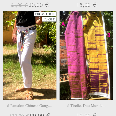
20,00 €
15,00 €
65,00 €
PROMOTION
-70,00 €
d Pantalon Chinese Gang....
d Tirelle. Duo Mur de...
60,00 €
10,00 €