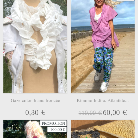
Gaze coton blanc froncée
Kimono Indira. Atlantide...
0,30 €
60,00 €
110,00 €
PROMOTION
-100,00 €