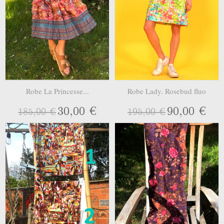
Robe La Princesse...
Robe Lady. Rosebud fluo
30,00 €
90,00 €
185,00 €
195,00 €