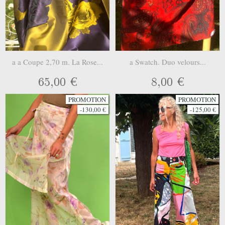
a a Coupe 2,70 m. La Rose...
a Swatch. Duo velours...
65,00 €
8,00 €
PROMOTION
PROMOTION
-130,00 €
-125,00 €