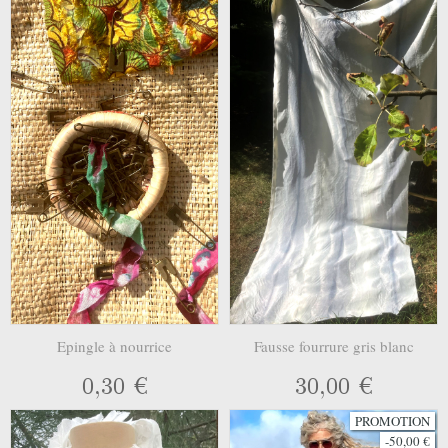
Epingle à nourrice
Fausse fourrure gris blanc
0,30 €
30,00 €
PROMOTION
-50,00 €