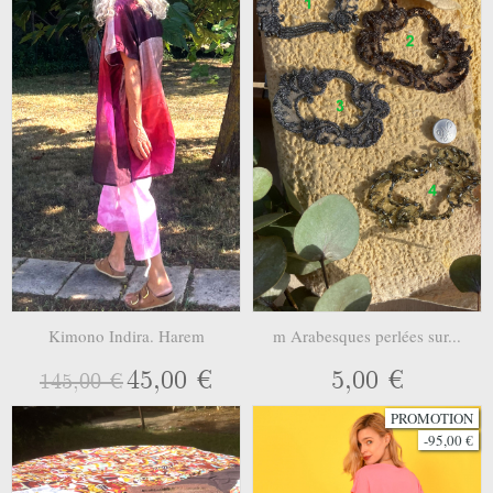
Kimono Indira. Harem
m Arabesques perlées sur...
45,00 €
5,00 €
145,00 €
PROMOTION
-95,00 €