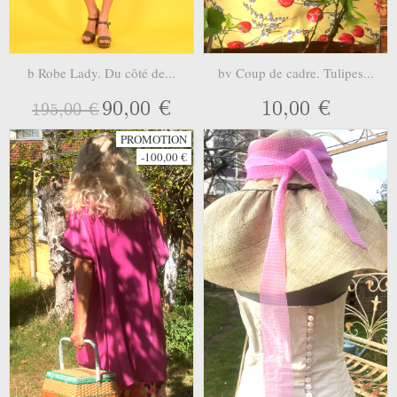
b Robe Lady. Du côté de...
bv Coup de cadre. Tulipes...
90,00 €
10,00 €
195,00 €
PROMOTION
-100,00 €