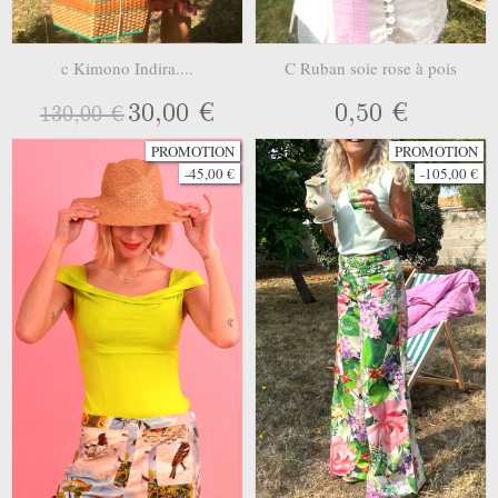
c Kimono Indira....
C Ruban soie rose à pois
30,00 €
0,50 €
130,00 €
PROMOTION
PROMOTION
-45,00 €
-105,00 €