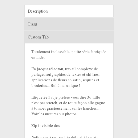
Description
Tissu
Custom Tab
Totalement inclassable, petite série fabriquée
en Inde.
jacquard coton
En
, travail complexe de
perlage, sérigraphies de textes et chiffres,
applications de fleurs en satin, sequins et
broderies... Bohême, unique !
Etiquetée 38, je préfère vous dire 36. Elle
n'est pas stretch, et de toute façon elle gagne
à tomber gracieusement sur les hanches....
Voir les mesures sur photos.
Zip invisible dos
Nettoyage à sec, ou très délicat à la main.