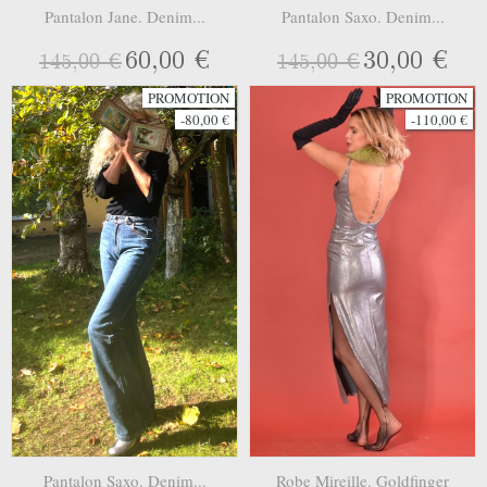
Pantalon Jane. Denim...
Pantalon Saxo. Denim...
60,00 €
30,00 €
145,00 €
145,00 €
PROMOTION
PROMOTION
-80,00 €
-110,00 €
Pantalon Saxo. Denim...
Robe Mireille. Goldfinger