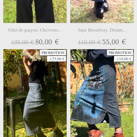
Gilet de garçon. Chevrons...
Jupe Broadway. Denim...
80,00 €
55,00 €
120,00 €
110,00 €
PROMOTION
PROMOTION
-125,00 €
-110,00 €