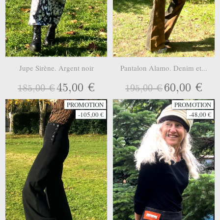
Jupe Sirène. Argent noir
Pantalon Alamo. Denim et...
45,00 €
60,00 €
185,00 €
195,00 €
PROMOTION
PROMOTION
-105,00 €
-48,00 €