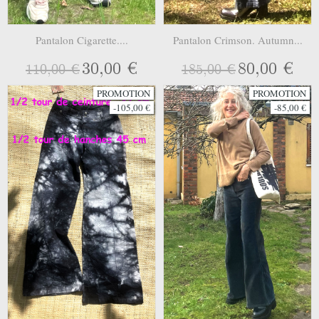
Pantalon Cigarette....
Pantalon Crimson. Autumn...
30,00 €
80,00 €
110,00 €
185,00 €
PROMOTION
PROMOTION
-105,00 €
-85,00 €