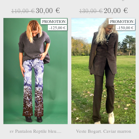
30,00 €
20,00 €
110,00 €
130,00 €
PROMOTION
PROMOTION
-125,00 €
-150,00 €
sv Pantalon Reptile bleu....
Veste Bogart. Caviar marron