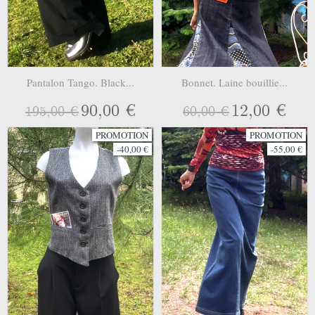
Pantalon Tango. Black...
Bonnet. Laine bouillie...
90,00 €
12,00 €
195,00 €
60,00 €
PROMOTION
PROMOTION
-40,00 €
-55,00 €