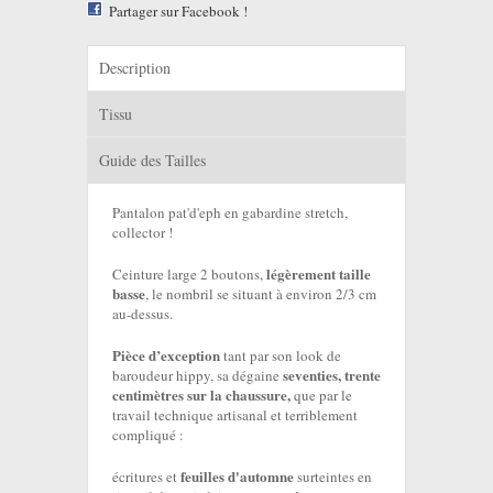
Partager sur Facebook !
Description
Tissu
Guide des Tailles
Pantalon pat'd'eph en gabardine stretch,
collector !
légèrement taille
Ceinture large 2 boutons,
basse
, le nombril se situant à environ 2/3 cm
au-dessus.
Pièce d’exception
tant par son look de
seventies, trente
baroudeur hippy, sa dégaine
centimètres sur la chaussure,
que par le
travail technique artisanal et terriblement
compliqué :
feuilles d'automne
écritures et
surteintes en