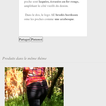
laquées, écrasées au fer rouge,
poche sont
amplifiant le côté vieilli du denim.
brodés bordeaux
Dans le dos, le logo AE
une arabesque
orne les poches comme
.
Partager
Pinterest
Produits dans le même thème