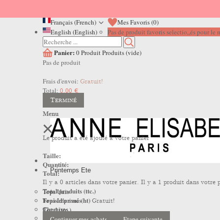
Français (French)
Mes Favoris (
0
)
English (English)
Pas de produit favoris selectio,,és pour l
Panier:
0
Produit
Produits
(vide)
Pas de produit
Frais d'envoi:
Gratuit!
Total:
0,00 €
Terminé
Menu
Le produit a été ajouté à votre panier
Taille:
Quantité:
Printemps Ete
Total:
Il y a
0
articles dans votre panier.
Il y a 1 produit dans votre 
Total produits (ttc.)
Tops Unis
Frais d'envoi (ht)
Tops Imprimés
Gratuit!
Total (ttc.)
Chemises
Robes
Continuer mes achats
Etape suivante