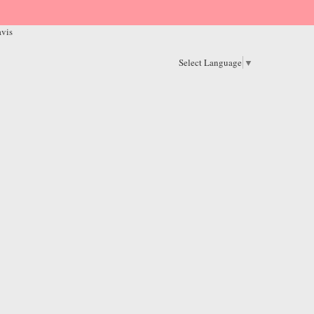
avis
Select Language
▼