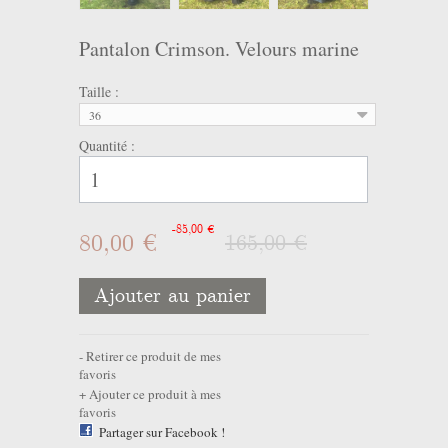
Pantalon Crimson. Velours marine
Taille :
36
Quantité :
-85,00 €
80,00 €
165,00 €
Ajouter au panier
Retirer ce produit de mes
favoris
Ajouter ce produit à mes
favoris
Partager sur Facebook !