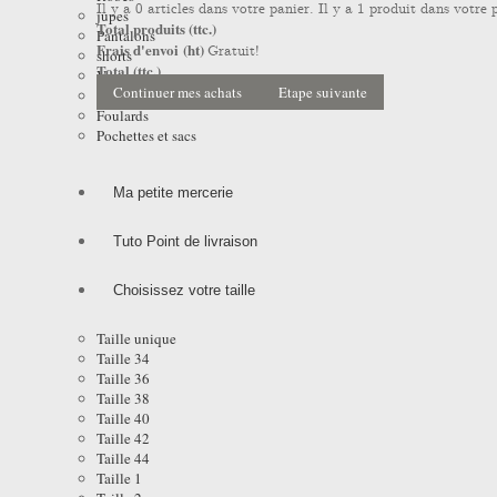
Il y a
0
articles dans votre panier.
Il y a 1 produit dans votre 
jupes
Total produits (ttc.)
Pantalons
Frais d'envoi (ht)
Gratuit!
shorts
Total (ttc.)
Vestes
Continuer mes achats
Etape suivante
Manteaux et Impers
Foulards
Pochettes et sacs
Ma petite mercerie
Tuto Point de livraison
Choisissez votre taille
Taille unique
Taille 34
Taille 36
Taille 38
Taille 40
Taille 42
Taille 44
Taille 1