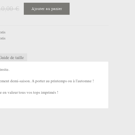
10,00 €
Ajouter au panier
oris
oris
Guide de taille
étroite.
lement demi-saison. A porter au printemps ou à l'automne !
 en valeur tous vos tops imprimés !