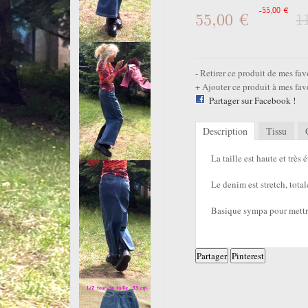
-55,00 €
55,00 €
1
Retirer ce produit de mes fav
Ajouter ce produit à mes fav
Partager sur Facebook !
Description
Tissu
La taille est haute et très 
Le denim est stretch, tota
Basique sympa pour mettre
Partager
Pinterest