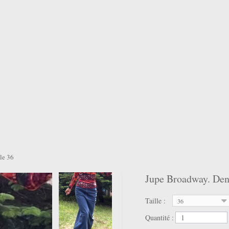
le 36
Jupe Broadway. Deni
Taille :
36
Quantité :