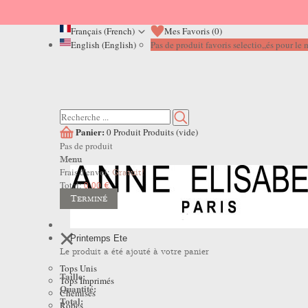
Français (French)
Mes Favoris (
0
)
English (English)
Pas de produit favoris selectio,,és pour l
Panier:
0
Produit
Produits
(vide)
Pas de produit
Menu
Frais d'envoi:
Gratuit!
Total:
0,00 €
Terminé
Printemps Ete
Le produit a été ajouté à votre panier
Tops Unis
Taille:
Tops Imprimés
Quantité:
Chemises
Total:
Robes