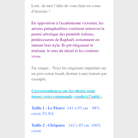
Loin de moi l’idée de vous faire un cours
d’histoire !
En opposition à l'académisme victorien, les
artistes préraphaélites voulaient retrouver la
pureté artistique des primitifs italiens
,
prédécesseurs de Raphaël, notamment en
imitant leur style. Ils privilégiaient le
réalisme, le sens du détail et les couleurs
vives.
J'ai craqué... Voici les originaux imprimés sur
un gros coton lourd, destiné à une tenture par
exemple.
Correspondances sur les photos pour
passer votre commande, vendu à l'unité :
Taille 1 : Le Fleuve
141 x 93 cm 98%
coton 2% EA
Taille 2 : Cléôpatre
142 x 85 cm
100%
coton