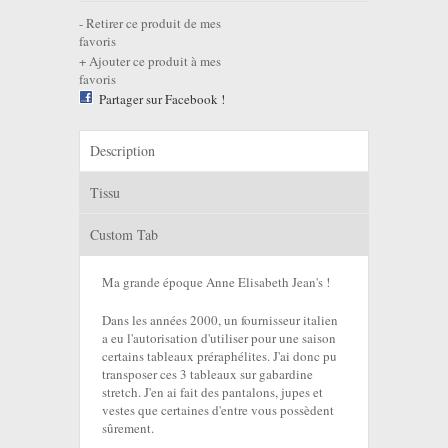
Retirer ce produit de mes
favoris
Ajouter ce produit à mes
favoris
Partager sur Facebook !
Description
Tissu
Custom Tab
Ma grande époque Anne Elisabeth Jean's !
Dans les années 2000, un fournisseur italien
a eu l'autorisation d'utiliser pour une saison
certains tableaux préraphélites. J'ai donc pu
transposer ces 3 tableaux sur gabardine
stretch. J'en ai fait des pantalons, jupes et
vestes que certaines d'entre vous possèdent
sûrement.