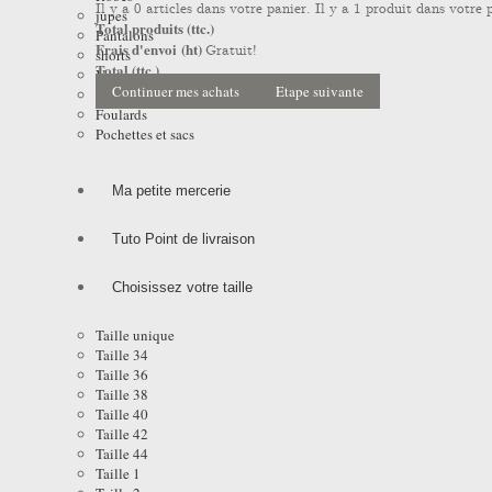
Il y a
0
articles dans votre panier.
Il y a 1 produit dans votre 
jupes
Total produits (ttc.)
Pantalons
Frais d'envoi (ht)
Gratuit!
shorts
Total (ttc.)
Vestes
Continuer mes achats
Etape suivante
Manteaux et Impers
Foulards
Pochettes et sacs
Ma petite mercerie
Tuto Point de livraison
Choisissez votre taille
Taille unique
Taille 34
Taille 36
Taille 38
Taille 40
Taille 42
Taille 44
Taille 1