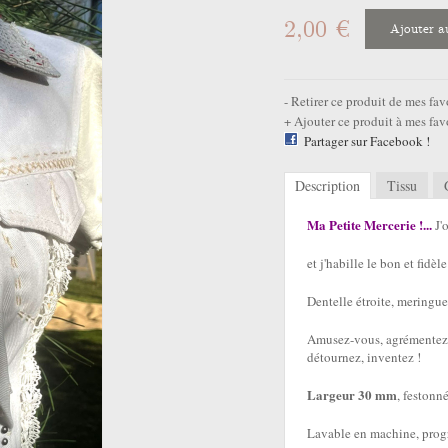
2,00 €
Ajouter a
Retirer ce produit de mes fav
Ajouter ce produit à mes fav
Partager sur Facebook !
Description
Tissu
Ma Petite Mercerie !...
J'
et j'habille le bon et fidè
Dentelle étroite, meringu
Amusez-vous, agrémentez 
détournez, inventez !
Largeur 30 mm
, festonn
Lavable en machine, prog