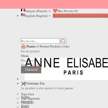
Français (French)
Mes Favoris (
0
)
English (English)
Pas de produit favoris selectio,,és pour l
Panier:
0
Produit
Produits
(vide)
Pas de produit
Menu
Frais d'envoi:
Gratuit!
Total:
0,00 €
Terminé
Printemps Ete
Le produit a été ajouté à votre panier
Tops Unis
Taille:
Tops Imprimés
Quantité:
Chemises
Total:
Robes