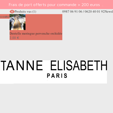
Frais de port offerts pour commande > 200 euros
.
Produits vus
(1)
0987 06 91 06 / 0620 40 01 92
Newsl
e moment
Dentelle meringue pervenche orchidée
2,00 €