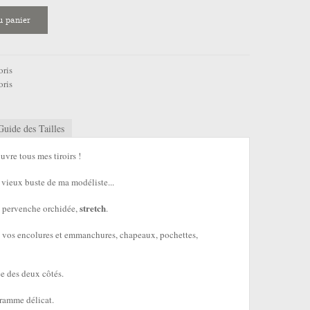
u panier
oris
oris
Guide des Tailles
ouvre tous mes tiroirs !
le vieux buste de ma modéliste...
stretch
e pervenche orchidée,
.
vos encolures et emmanchures, chapeaux, pochettes,
ée des deux côtés.
ramme délicat.