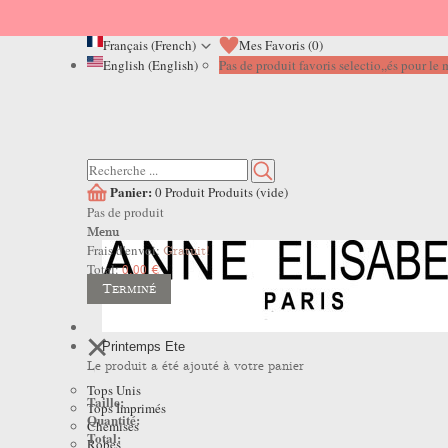
Français (French)
Mes Favoris (
0
)
English (English)
Pas de produit favoris selectio,,és pour l
Panier:
0
Produit
Produits
(vide)
Pas de produit
Menu
Frais d'envoi:
Gratuit!
Total:
0,00 €
Terminé
Printemps Ete
Le produit a été ajouté à votre panier
Tops Unis
Taille:
Tops Imprimés
Quantité:
Chemises
Total:
Robes