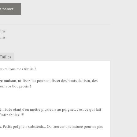
u panier
oris
oris
Tailles
ouvre tous mes tiroirs !
re maison
, utilisez-les pour coulisser des bouts de tissu, des
sur vos bougeoirs !
é, l'idée étant d'en mettre plusieurs au poignet, c'est ce qui fait
intinabulez !!!
s
. Petits poignets s'abstenir... Ou trouver une astuce pour ne pas