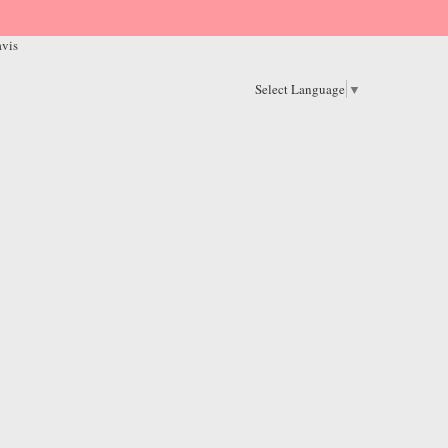
avis
Select Language
▼