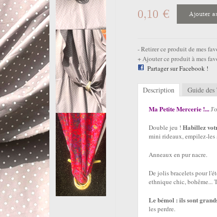
0,10 €
Ajouter a
Retirer ce produit de mes fav
Ajouter ce produit à mes fav
Partager sur Facebook !
Description
Guide des 
Ma Petite Mercerie !...
J'
Habillez vot
Double jeu !
mini rideaux, empilez-les 
Anneaux en pur nacre.
De jolis bracelets pour l'ét
ethnique chic, bohême... T
Le bémol : ils sont grand
les perdre.