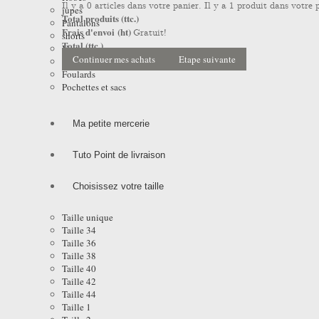
Il y a
0
articles dans votre panier.
Il y a 1 produit dans votre 
jupes
Total produits (ttc.)
Pantalons
Frais d'envoi (ht)
Gratuit!
shorts
Total (ttc.)
Vestes
Continuer mes achats
Etape suivante
Manteaux et Impers
Foulards
Pochettes et sacs
Ma petite mercerie
Tuto Point de livraison
Choisissez votre taille
Taille unique
Taille 34
Taille 36
Taille 38
Taille 40
Taille 42
Taille 44
Taille 1