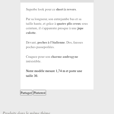
short à revers
Superbe look pour ce
.
Par sa longueur, son entrejambe bas et sa
quatre plis creux
taille haute, et grâce à
sous
jupe
ceinture, il s’apparente presque à une
culotte
.
poches à l’italienne
Devant,
. Dos, fausses
poches passepoilées.
charme androgyne
Craquez pour son
irrésistible.
Notre modèle mesure 1,74 m et porte une
taille 36.
Partager
Pinterest
Produits dans le même thème