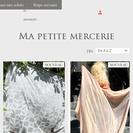
pour
uer mes achats
Etape suivante
le
moment
Ma petite mercerie
TRI
De A à Z
NOUVEAU
NOUVEAU