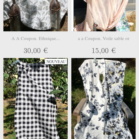
A A Coupon. Ethnique...
a a Coupon. Voile sable or
30,00 €
15,00 €
NOUVEAU