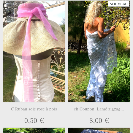
NOUVEAU
C Ruban soie rose à pois
ch Coupon. Lamé zigzag...
0,50 €
8,00 €