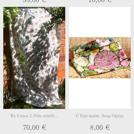
Bx Coton 2,50m reliéfé...
C Etui malin. Soap Opéra
70,00 €
8,00 €