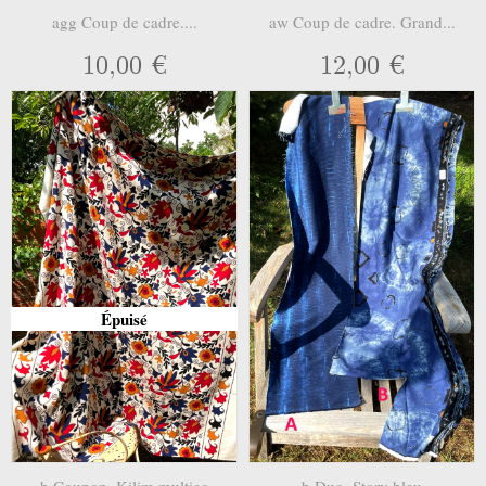
agg Coup de cadre....
aw Coup de cadre. Grand...
10,00 €
12,00 €
Épuisé
b Coupon. Kilim multico
b Duo. Story bleu