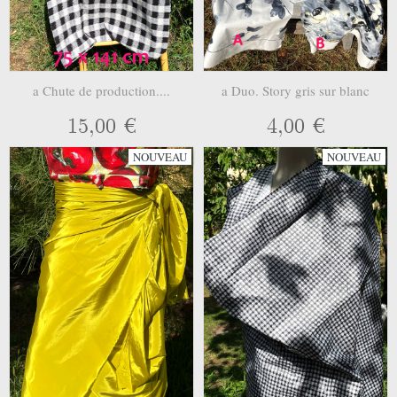
a Chute de production....
a Duo. Story gris sur blanc
15,00 €
4,00 €
NOUVEAU
NOUVEAU