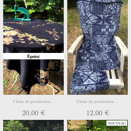
Épuisé
Chute de production...
Chute de production....
20,00 €
12,00 €
NOUVEAU