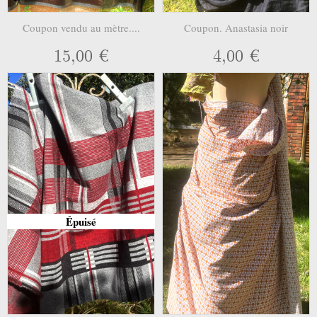
Coupon vendu au mètre....
Coupon. Anastasia noir
15,00 €
4,00 €
Épuisé