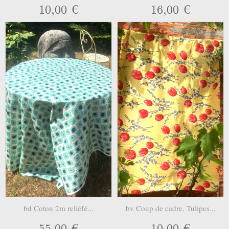
10,00 €
16,00 €
bd Coton 2m reliéfé...
bv Coup de cadre. Tulipes...
55,00 €
10,00 €