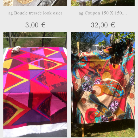
ag Boucle tressée look osier
ag Coupon 150 X 150....
3,00 €
32,00 €