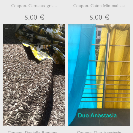
Coupon. Carreaux gris...
Coupon. Coton Minimaliste
8,00 €
8,00 €
Coupon. Dentelle Boutons...
Coupon. Duo Anastasia