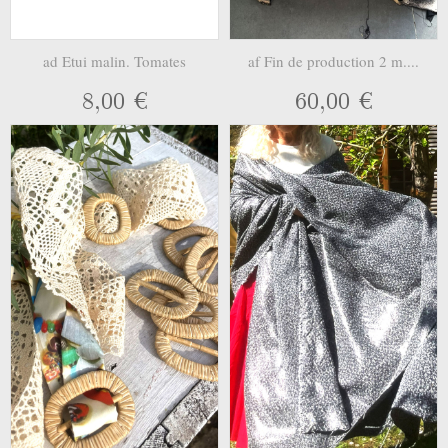
ad Etui malin. Tomates
af Fin de production 2 m....
8,00 €
60,00 €