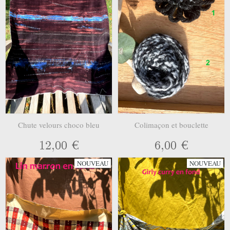
Chute velours choco bleu
Colimaçon et bouclette
12,00 €
6,00 €
NOUVEAU
NOUVEAU