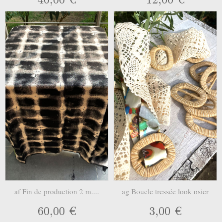
af Fin de production 2 m....
ag Boucle tressée look osier
60,00 €
3,00 €