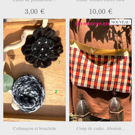
3,00 €
10,00 €
NOUVEAU
Colimaçon et bouclette
Coup de cadre. Abstrait...