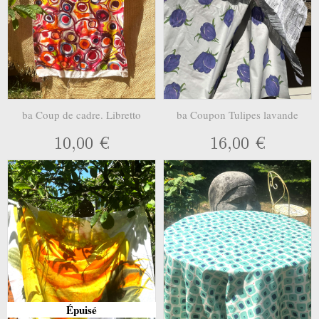
ba Coup de cadre. Libretto
ba Coupon Tulipes lavande
10,00 €
16,00 €
Épuisé