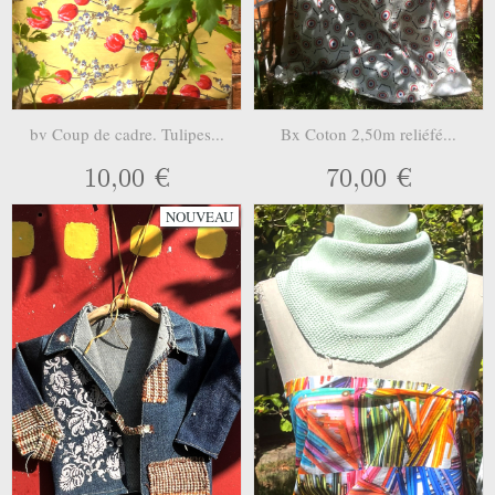
bv Coup de cadre. Tulipes...
Bx Coton 2,50m reliéfé...
10,00 €
70,00 €
NOUVEAU