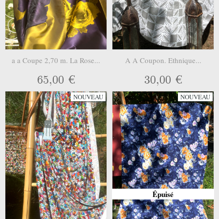
a a Coupe 2,70 m. La Rose...
A A Coupon. Ethnique...
65,00 €
30,00 €
NOUVEAU
NOUVEAU
Épuisé