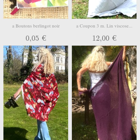
a Boutons berlingot noir
a Coupon 3 m. Lin viscose...
0,05 €
12,00 €