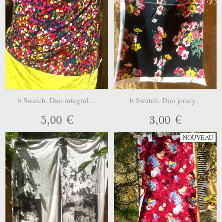
b Swatch. Duo integral....
b Swatch. Duo jersey...
5,00 €
3,00 €
NOUVEAU