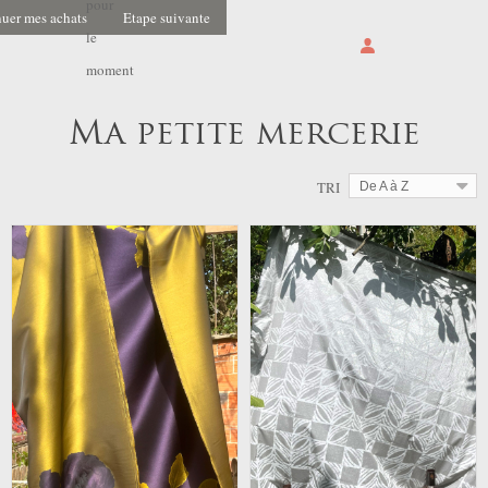
pour
uer mes achats
Etape suivante
le
moment
Ma petite mercerie
TRI
De A à Z