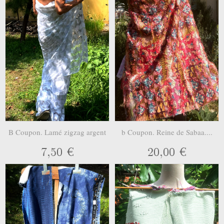
B Coupon. Lamé zigzag argent
b Coupon. Reine de Sabaa....
7,50 €
20,00 €