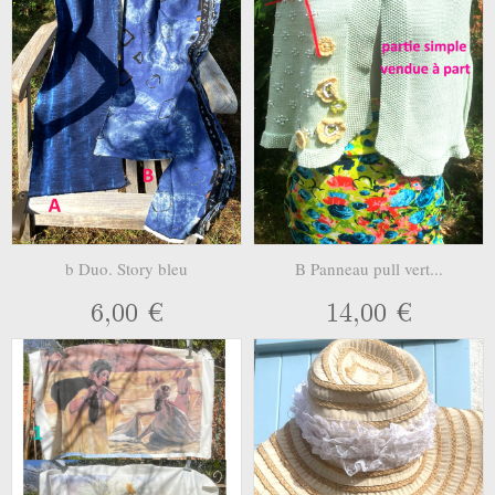
b Duo. Story bleu
B Panneau pull vert...
6,00 €
14,00 €