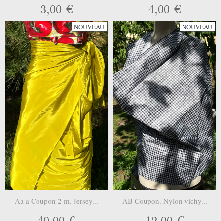
3,00 €
4,00 €
NOUVEAU
NOUVEAU
Aa a Coupon 2 m. Jersey...
AB Coupon. Nylon vichy...
40,00 €
12,00 €