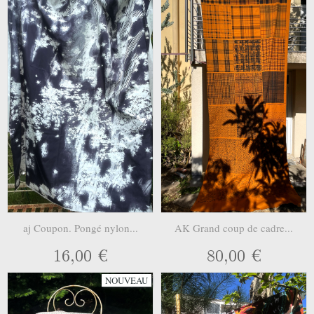
aj Coupon. Pongé nylon...
AK Grand coup de cadre...
16,00 €
80,00 €
NOUVEAU