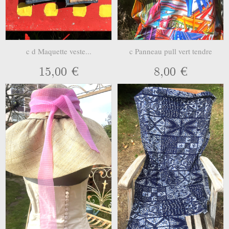
c d Maquette veste...
c Panneau pull vert tendre
15,00 €
8,00 €