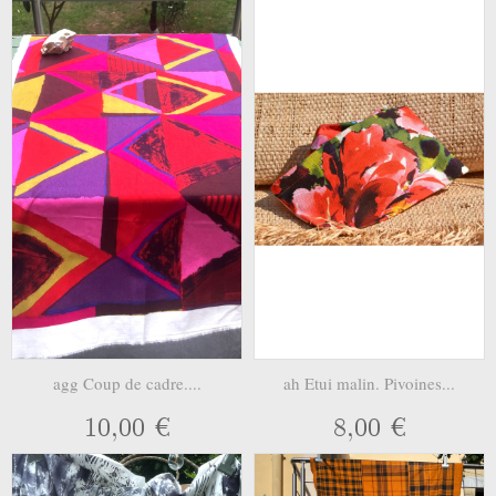
agg Coup de cadre....
ah Etui malin. Pivoines...
10,00 €
8,00 €