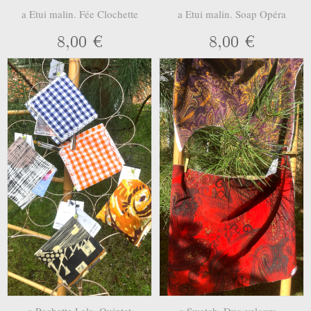
a Etui malin. Fée Clochette
a Etui malin. Soap Opéra
8,00 €
8,00 €
a Pochette Lala. Quintet
a Swatch. Duo velours...