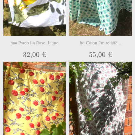
baa Pareo La Rose. Jaune
bd Coton 2m reliéfé...
32,00 €
55,00 €