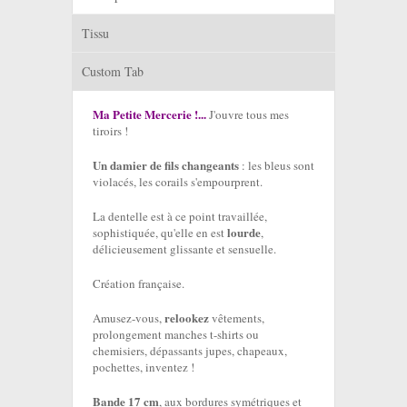
Tissu
Custom Tab
Ma Petite Mercerie !...
J'ouvre tous mes
tiroirs !
Un damier de fils changeants
: les bleus sont
violacés, les corails s'empourprent.
La dentelle est à ce point travaillée,
lourde
sophistiquée, qu'elle en est
,
délicieusement glissante et sensuelle.
Création française.
relookez
Amusez-vous,
vêtements,
prolongement manches t-shirts ou
chemisiers, dépassants jupes, chapeaux,
pochettes, inventez !
Bande 17 cm
, aux bordures symétriques et