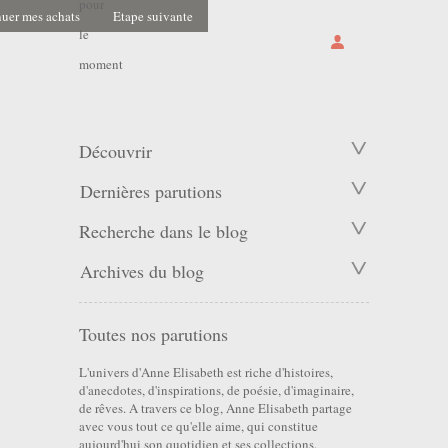
pour
uer mes achats
Etape suivante
le
moment
Découvrir
Dernières parutions
Recherche dans le blog
Archives du blog
Toutes nos parutions
L'univers d'Anne Elisabeth est riche d'histoires,
d'anecdotes, d'inspirations, de poésie, d'imaginaire,
de rêves. A travers ce blog, Anne Elisabeth partage
avec vous tout ce qu'elle aime, qui constitue
aujourd'hui son quotidien et ses collections.