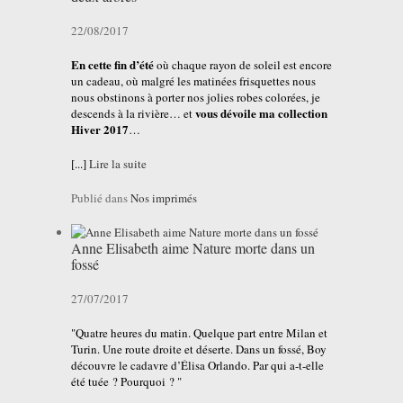
22/08/2017
En cette fin d’été
où chaque rayon de soleil est encore
un cadeau, où malgré les matinées frisquettes nous
nous obstinons à porter nos jolies robes colorées, je
vous dévoile ma collection
descends à la rivière… et
Hiver 2017
…
[...]
Lire la suite
Publié dans
Nos imprimés
Anne Elisabeth aime Nature morte dans un
fossé
27/07/2017
"Quatre heures du matin. Quelque part entre Milan et
Turin. Une route droite et déserte. Dans un fossé, Boy
découvre le cadavre d’Élisa Orlando. Par qui a-t-elle
été tuée ? Pourquoi ? "