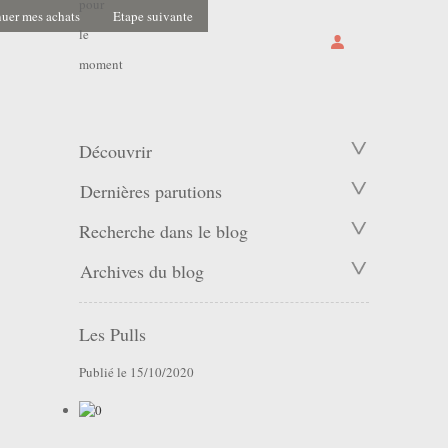
pour
uer mes achats
Etape suivante
le
moment
Découvrir
Dernières parutions
Recherche dans le blog
Archives du blog
Les Pulls
Publié le 15/10/2020