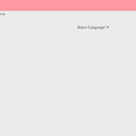
avis
Select Language
▼