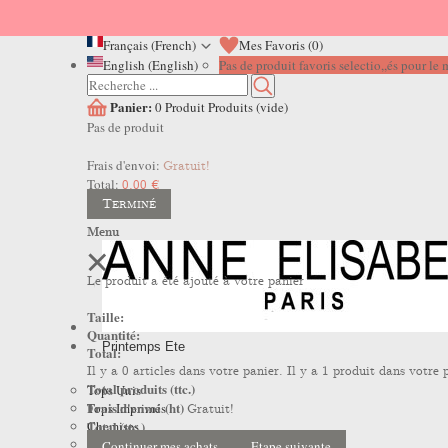
Français (French)
Mes Favoris (
0
)
English (English)
Pas de produit favoris selectio,,és pour l
Panier:
0
Produit
Produits
(vide)
Pas de produit
Frais d'envoi:
Gratuit!
Total:
0,00 €
Terminé
Menu
Le produit a été ajouté à votre panier
Taille:
Quantité:
Printemps Ete
Total:
Il y a
0
articles dans votre panier.
Il y a 1 produit dans votre 
Total produits (ttc.)
Tops Unis
Frais d'envoi (ht)
Tops Imprimés
Gratuit!
Total (ttc.)
Chemises
Robes
Continuer mes achats
Etape suivante