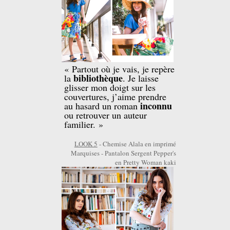
« Partout où je vais, je repère
bibliothèque
la
. Je laisse
glisser mon doigt sur les
couvertures, j’aime prendre
inconnu
au hasard un roman
ou retrouver un auteur
familier. »
LOOK 5
- Chemise Alala en imprimé
Marquises - Pantalon Sergent Pepper's
en Pretty Woman kaki