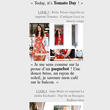
Tomato Day
« Today, it’s
! »
LOOK 3
- Robe Talons Aiguille en
imprimé Tomates - Cardigan Lucy en
Sweety rouge
« Je me sens comme sur la
paquebot
proue d’un
! Une
douce brise, un rayon de
soleil, je savoure mon café
sur le balcon. »
LOOK 4
- Jupe Mado en imprimé Le
Jardin Enchanté - Top Oz en Basiques
Raffinés bleu