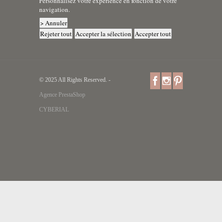
Personnalisez votre expérience en fonction de votre
navigation.
> Annuler
Rejeter tout
Accepter la sélection
Accepter tout
© 2025 All Rights Reserved. -
Agence PrestaShop
CYBERIAL