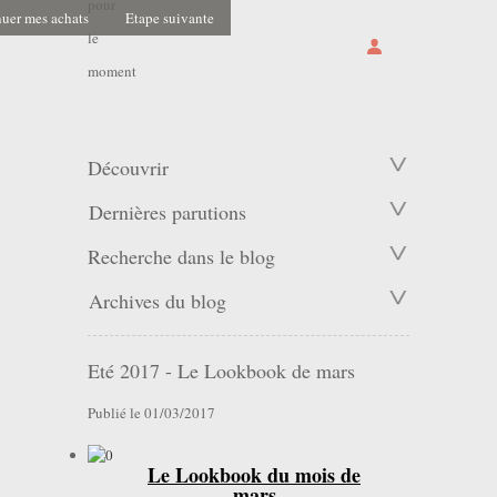
pour
uer mes achats
Etape suivante
le
moment
Découvrir
Dernières parutions
Recherche dans le blog
Archives du blog
Eté 2017 - Le Lookbook de mars
Publié le 01/03/2017
Le Lookbook du mois de
mars