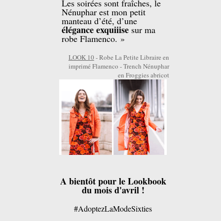
Les soirées sont fraîches, le
Nénuphar est mon petit
manteau d’été, d’une
élégance exquiiise
sur ma
robe Flamenco. »
LOOK 10
- Robe La Petite Libraire en
imprimé Flamenco - Trench Nénuphar
en Froggies abricot
A bientôt pour le Lookbook
du mois d'avril !
#AdoptezLaModeSixties