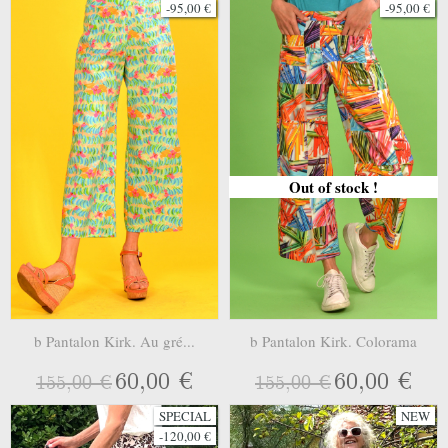
-95,00 €
-95,00 €
Out of stock !
b Pantalon Kirk. Au gré...
b Pantalon Kirk. Colorama
60,00 €
60,00 €
155,00 €
155,00 €
SPECIAL
NEW
-120,00 €