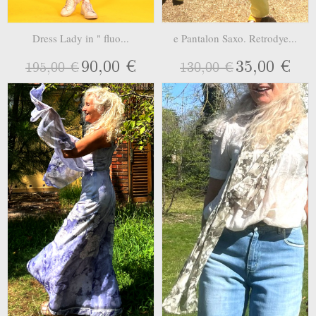
Dress Lady in " fluo...
e Pantalon Saxo. Retrodye...
90,00 €
35,00 €
195,00 €
130,00 €