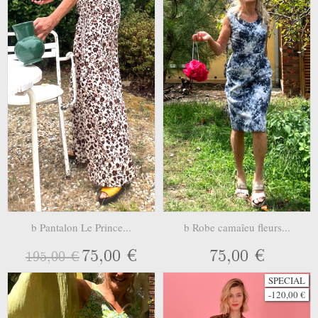
b Pantalon Le Prince...
b Robe camaîeu fleurs...
75,00 €
75,00 €
195,00 €
SPECIAL
-120,00 €