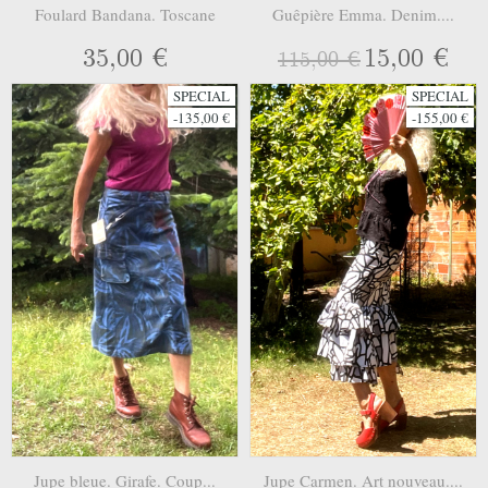
Foulard Bandana. Toscane
Guêpière Emma. Denim....
35,00 €
15,00 €
115,00 €
SPECIAL
SPECIAL
-135,00 €
-155,00 €
Jupe bleue. Girafe. Coup...
Jupe Carmen. Art nouveau....