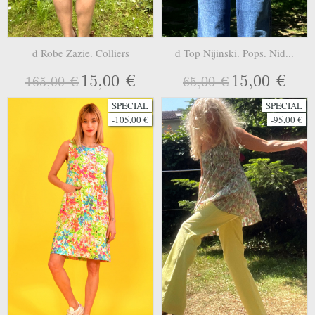
d Robe Zazie. Colliers
d Top Nijinski. Pops. Nid...
15,00 €
15,00 €
165,00 €
65,00 €
SPECIAL
SPECIAL
-105,00 €
-95,00 €