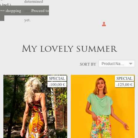
determined
 incl.)
nue shopping
just
Proceed to
yet.
My lovely summer
SORT BY
Product Name: A to Z
SPECIAL
SPECIAL
-100,00 €
-125,00 €