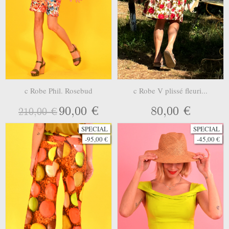
c Robe Phil. Rosebud
c Robe V plissé fleuri...
90,00 €
80,00 €
210,00 €
SPECIAL
SPECIAL
-95,00 €
-45,00 €