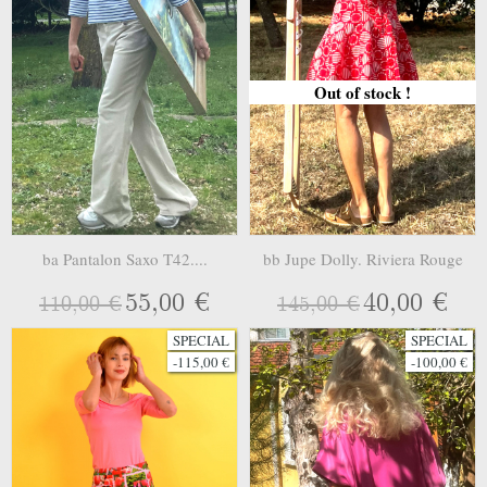
Out of stock !
ba Pantalon Saxo T42....
bb Jupe Dolly. Riviera Rouge
55,00 €
40,00 €
110,00 €
145,00 €
SPECIAL
SPECIAL
-115,00 €
-100,00 €