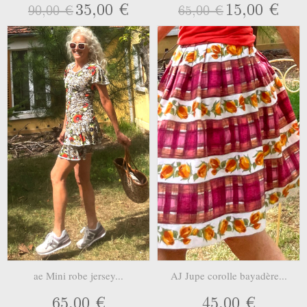
35,00 €
15,00 €
90,00 €
65,00 €
ae Mini robe jersey...
AJ Jupe corolle bayadère...
65,00 €
45,00 €