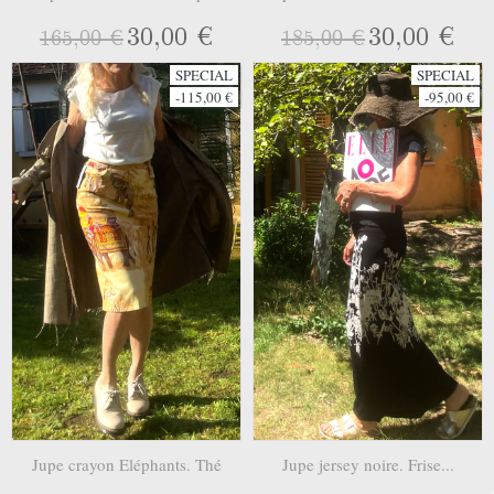
30,00 €
30,00 €
165,00 €
185,00 €
SPECIAL
SPECIAL
-115,00 €
-95,00 €
Jupe crayon Eléphants. Thé
Jupe jersey noire. Frise...