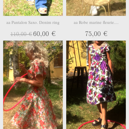
aa Pantalon Saxo. Denim ring
aa Robe marine fleurie....
60,00 €
75,00 €
110,00 €