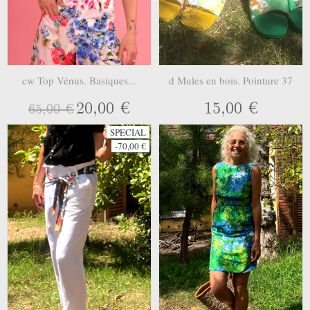
cw Top Vénus. Basiques...
d Mules en bois. Pointure 37
20,00 €
15,00 €
65,00 €
SPECIAL
-70,00 €