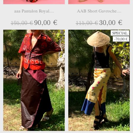
aaa Pantalon Royal....
AAB Short Gavroche....
90,00 €
30,00 €
195,00 €
115,00 €
SPECIAL
-70,00 €