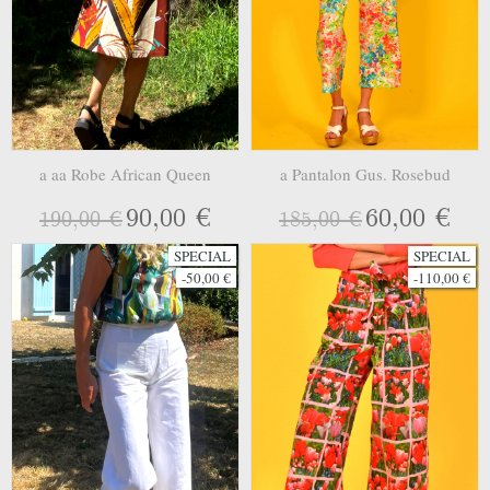
a aa Robe African Queen
a Pantalon Gus. Rosebud
90,00 €
60,00 €
190,00 €
185,00 €
SPECIAL
SPECIAL
-50,00 €
-110,00 €