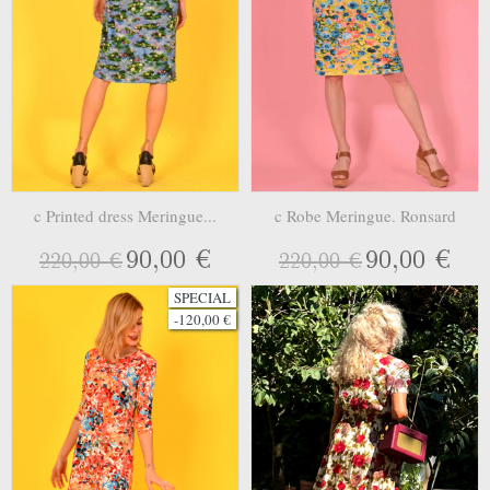
c Printed dress Meringue...
c Robe Meringue. Ronsard
90,00 €
90,00 €
220,00 €
220,00 €
SPECIAL
-120,00 €