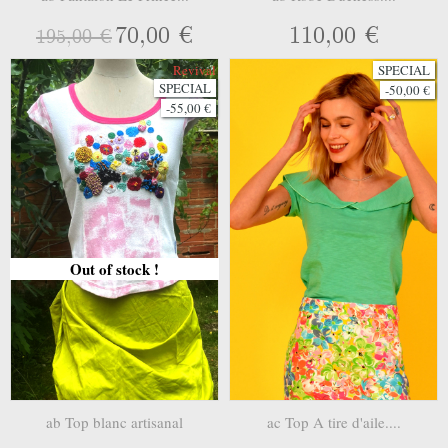
70,00 €
110,00 €
195,00 €
Revival
SPECIAL
SPECIAL
-50,00 €
-55,00 €
Out of stock !
ab Top blanc artisanal
ac Top A tire d'aile....