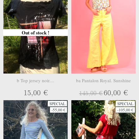
Out of stock !
b Top jersey noir....
ba Pantalon Royal. Sunshine
15,00 €
60,00 €
145,00 €
SPECIAL
SPECIAL
-55,00 €
-105,00 €