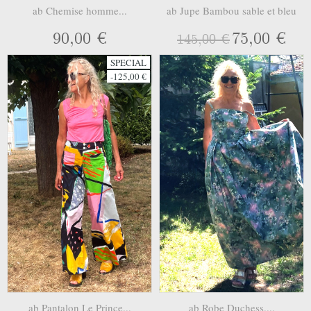
ab Chemise homme...
ab Jupe Bambou sable et bleu
90,00 €
75,00 €
145,00 €
SPECIAL
-125,00 €
ab Pantalon Le Prince...
ab Robe Duchess....