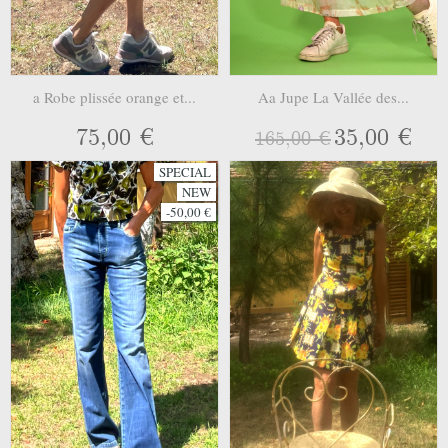
a Robe plissée orange et...
Aa Jupe La Vallée des...
75,00 €
35,00 €
165,00 €
SPECIAL
NEW
-50,00 €