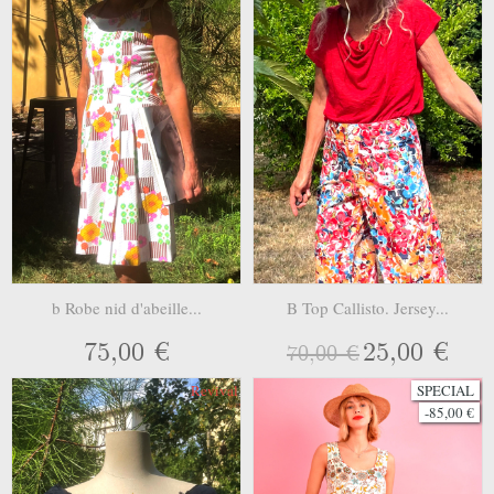
b Robe nid d'abeille...
B Top Callisto. Jersey...
75,00 €
25,00 €
70,00 €
Revival
SPECIAL
-85,00 €