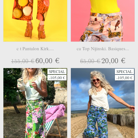
c t Pantalon Kirk....
ca Top Nijinski. Basiques...
60,00 €
20,00 €
155,00 €
65,00 €
SPECIAL
SPECIAL
-105,00 €
-105,00 €