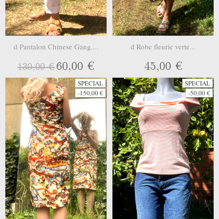
d Pantalon Chinese Gang....
d Robe fleurie verte...
60,00 €
45,00 €
130,00 €
SPECIAL
SPECIAL
-150,00 €
-50,00 €