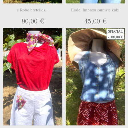
e Robe bretelles...
Etole. Impressionniste kaki
90,00 €
45,00 €
SPECIAL
-100,00 €