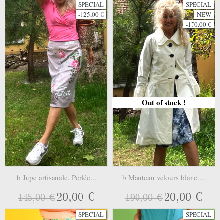
SPECIAL
SPECIAL
-125,00 €
NEW
-170,00 €
Out of stock !
b Jupe artisanale. Perlée...
b Manteau velours blanc....
20,00 €
20,00 €
145,00 €
190,00 €
SPECIAL
SPECIAL