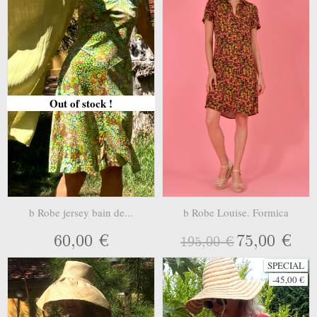
Out of stock !
b Robe jersey bain de...
b Robe Louise. Formica
60,00 €
75,00 €
195,00 €
SPECIAL
-45,00 €