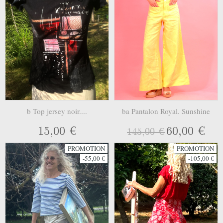
b Top jersey noir....
ba Pantalon Royal. Sunshine
15,00 €
60,00 €
145,00 €
PROMOTION
PROMOTION
-55,00 €
-105,00 €