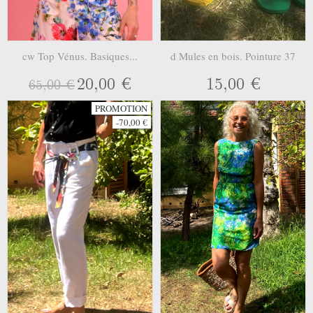
cw Top Vénus. Basiques...
d Mules en bois. Pointure 37
20,00 €
15,00 €
65,00 €
PROMOTION
-70,00 €