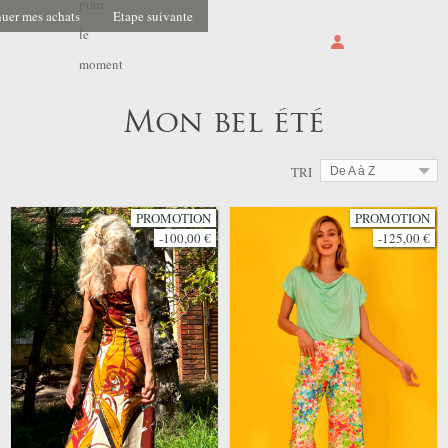
pour
uer mes achats
Etape suivante
le
moment
Mon bel été
TRI
De A à Z
PROMOTION
PROMOTION
-100,00 €
-125,00 €