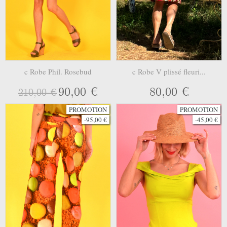
c Robe Phil. Rosebud
c Robe V plissé fleuri...
90,00 €
80,00 €
210,00 €
PROMOTION
PROMOTION
-95,00 €
-45,00 €