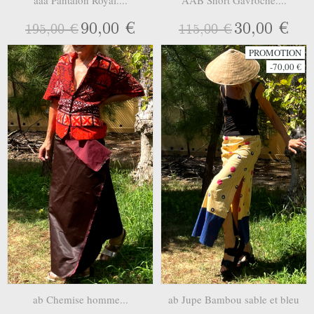
90,00 €
30,00 €
195,00 €
115,00 €
PROMOTION
-70,00 €
ab Chemise homme...
ab Jupe Bambou sable et bleu