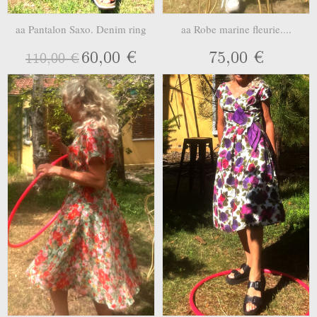
aa Pantalon Saxo. Denim ring
aa Robe marine fleurie....
60,00 €
75,00 €
110,00 €