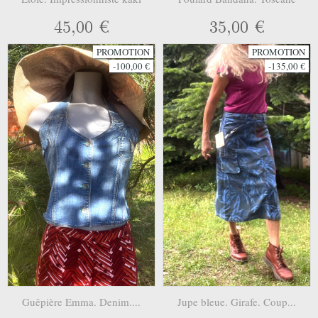
45,00 €
35,00 €
PROMOTION
PROMOTION
-100,00 €
-135,00 €
Guêpière Emma. Denim....
Jupe bleue. Girafe. Coup...