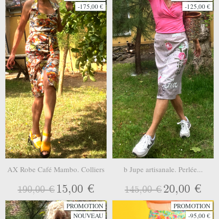
-175,00 €
-125,00 €
AX Robe Café Mambo. Colliers
b Jupe artisanale. Perlée...
15,00 €
20,00 €
190,00 €
145,00 €
PROMOTION
PROMOTION
NOUVEAU
-95,00 €