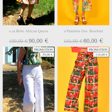
a aa Robe African Queen
a Pantalon Gus. Rosebud
90,00 €
60,00 €
190,00 €
185,00 €
PROMOTION
PROMOTION
-50,00 €
-110,00 €