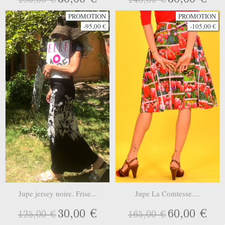
PROMOTION
PROMOTION
-95,00 €
-105,00 €
Jupe jersey noire. Frise...
Jupe La Comtesse....
30,00 €
60,00 €
125,00 €
165,00 €