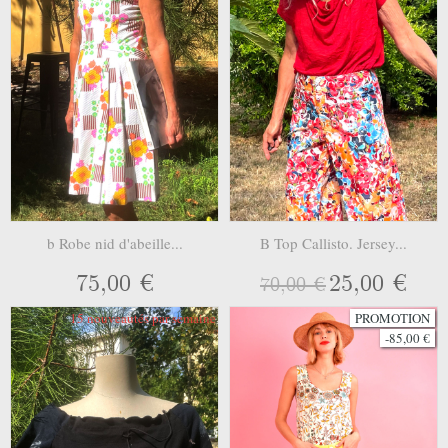
b Robe nid d'abeille...
B Top Callisto. Jersey...
75,00 €
25,00 €
70,00 €
15 nouveautés par semaine
PROMOTION
-85,00 €