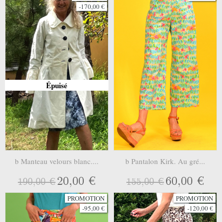
-170,00 €
Épuisé
b Manteau velours blanc....
b Pantalon Kirk. Au gré...
20,00 €
60,00 €
190,00 €
155,00 €
PROMOTION
PROMOTION
-95,00 €
-120,00 €