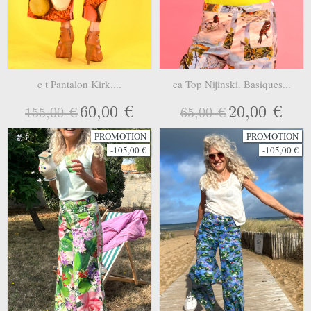
c t Pantalon Kirk....
ca Top Nijinski. Basiques...
60,00 €
20,00 €
155,00 €
65,00 €
PROMOTION
PROMOTION
-105,00 €
-105,00 €