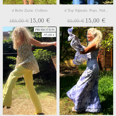
d Robe Zazie. Colliers
d Top Nijinski. Pops. Nid...
15,00 €
15,00 €
165,00 €
65,00 €
PROMOTION
-95,00 €