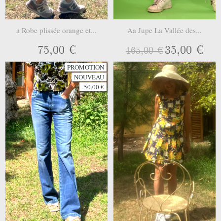
a Robe plissée orange et...
Aa Jupe La Vallée des...
75,00 €
35,00 €
165,00 €
PROMOTION
NOUVEAU
-50,00 €