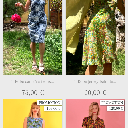
b Robe camaîeu fleurs...
b Robe jersey bain de...
75,00 €
60,00 €
PROMOTION
PROMOTION
-105,00 €
-120,00 €