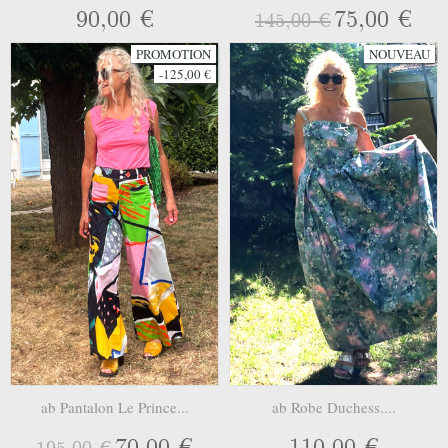
90,00 €
75,00 €
145,00 €
PROMOTION
NOUVEAU
-125,00 €
ab Pantalon Le Prince...
ab Robe Duchess....
70,00 €
110,00 €