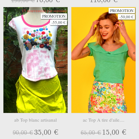
195,00 €
15 nouveautés par semaine
PROMOTION
PROMOTION
-50,00 €
-55,00 €
ab Top blanc artisanal
ac Top A tire d'aile....
35,00 €
15,00 €
90,00 €
65,00 €