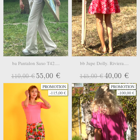
ba Pantalon Saxo T42....
bb Jupe Dolly. Riviera....
55,00 €
40,00 €
110,00 €
145,00 €
PROMOTION
PROMOTION
-115,00 €
-100,00 €