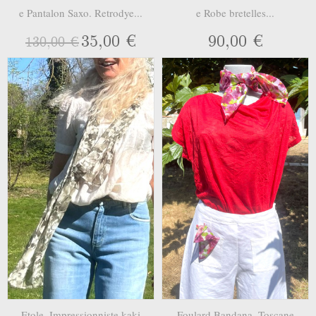
e Pantalon Saxo. Retrodye...
e Robe bretelles...
35,00 €
90,00 €
130,00 €
Etole. Impressionniste kaki
Foulard Bandana. Toscane