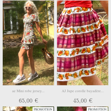
ae Mini robe jersey...
AJ Jupe corolle bayadère...
65,00 €
45,00 €
PROMOTION
PROMOTION