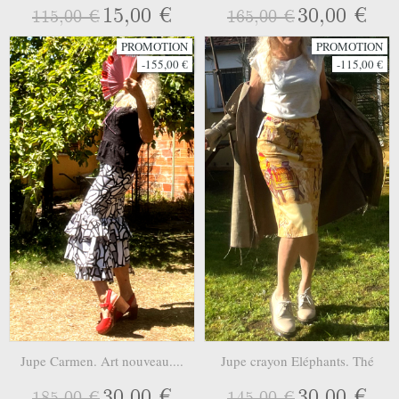
15,00 €
30,00 €
115,00 €
165,00 €
PROMOTION
PROMOTION
-155,00 €
-115,00 €
Jupe Carmen. Art nouveau....
Jupe crayon Eléphants. Thé
30,00 €
30,00 €
185,00 €
145,00 €