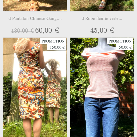
d Pantalon Chinese Gang....
d Robe fleurie verte...
60,00 €
45,00 €
130,00 €
PROMOTION
PROMOTION
-150,00 €
-50,00 €