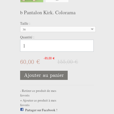
b Pantalon Kirk. Colorama
Taille :
36
Quantité :
-95,00 €
60,00 €
155,00 €
Ajouter au panier
Retirer ce produit de mes
favoris
Ajouter ce produit à mes
favoris
Partager sur Facebook !