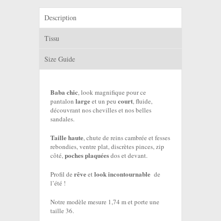
Description
Tissu
Size Guide
Baba chic
, look magnifique pour ce
large
court
pantalon
et un peu
, fluide,
découvrant nos chevilles et nos belles
sandales.
Taille haute
, chute de reins cambrée et fesses
rebondies, ventre plat, discrètes pinces, zip
poches plaquées
côté,
dos et devant.
rêve
look incontournable
Profil de
et
de
l’été !
Notre modèle mesure 1,74 m et porte une
taille 36.