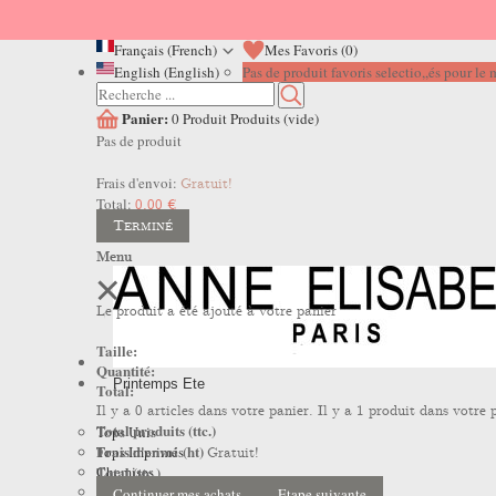
Français (French)
Mes Favoris (
0
)
English (English)
Pas de produit favoris selectio,,és pour l
Panier:
0
Produit
Produits
(vide)
Pas de produit
Frais d'envoi:
Gratuit!
Total:
0,00 €
Terminé
Menu
Le produit a été ajouté à votre panier
Taille:
Quantité:
Printemps Ete
Total:
Il y a
0
articles dans votre panier.
Il y a 1 produit dans votre 
Total produits (ttc.)
Tops Unis
Frais d'envoi (ht)
Tops Imprimés
Gratuit!
Total (ttc.)
Chemises
Robes
Continuer mes achats
Etape suivante