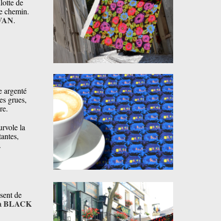
lotte de
e chemin.
VAN
.
e argenté
es grues,
re.
urvole la
antes,
.
sent de
BLACK
la