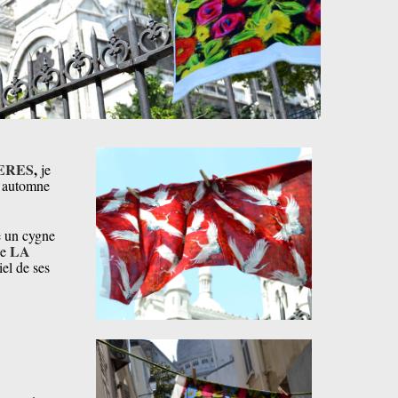
ERES
,
je
n automne
e un cygne
LA
ue
iel de ses