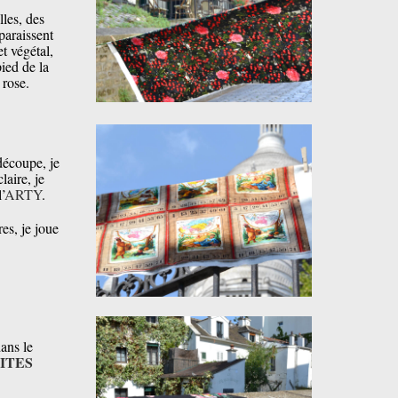
les, des
paraissent
t végétal,
ied de la
 rose.
découpe, je
laire, je
’
ARTY
.
res, je joue
ans le
ITES