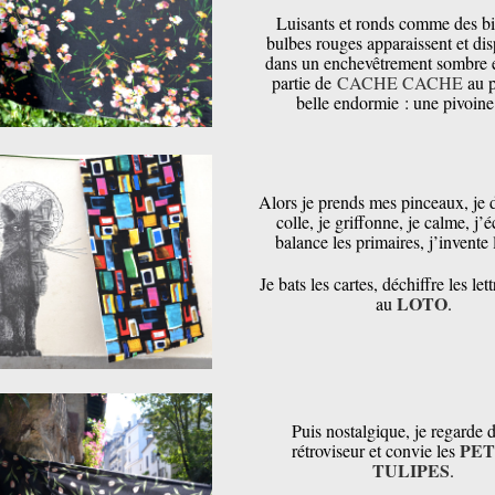
Luisants et ronds comme des bil
bulbes rouges apparaissent et dis
dans un enchevêtrement sombre e
partie de
CACHE CACHE
au p
belle endormie : une pivoine
Alors je prends mes pinceaux, je 
colle, je griffonne, je calme, j’éc
balance les primaires, j’invente l
Je bats les cartes, déchiffre les lett
LOTO
au
.
Puis nostalgique, je regarde d
PET
rétroviseur et convie les
TULIPES
.