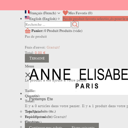
Français (French)
Mes Favoris (
0
)
English (English)
Pas de produit favoris selectio,,és pour l
Panier:
0
Produit
Produits
(vide)
Pas de produit
Frais d'envoi:
Gratuit!
Total:
0,00 €
Terminé
Menu
Le produit a été ajouté à votre panier
Taille:
Quantité:
Printemps Ete
Total:
Il y a
0
articles dans votre panier.
Il y a 1 produit dans votre 
Total produits (ttc.)
Tops Unis
Frais d'envoi (ht)
Tops Imprimés
Gratuit!
Total (ttc.)
Chemises
Robes
Continuer mes achats
Etape suivante