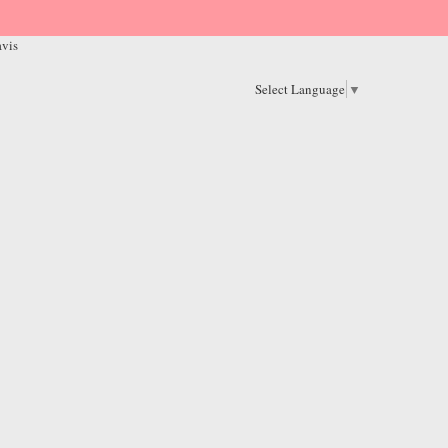
avis
Select Language
▼