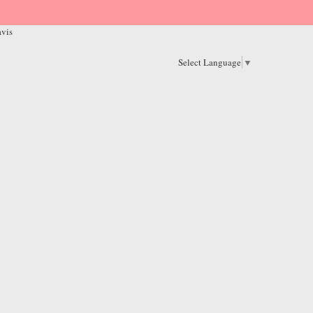
avis
Select Language
▼