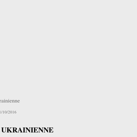
rainienne
21/10/2016
 UKRAINIENNE