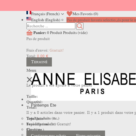
Français (French)
Mes Favoris (
0
)
English (English)
Pas de produit favoris selectio,,és pour l
Panier:
0
Produit
Produits
(vide)
Pas de produit
Frais d'envoi:
Gratuit!
Total:
0,00 €
Terminé
Menu
Le produit a été ajouté à votre panier
Taille:
Quantité:
Printemps Ete
Total:
Il y a
0
articles dans votre panier.
Il y a 1 produit dans votre 
Total produits (ttc.)
Tops Unis
Frais d'envoi (ht)
Tops Imprimés
Gratuit!
Total (ttc.)
Chemises
Robes
Continuer mes achats
Etape suivante