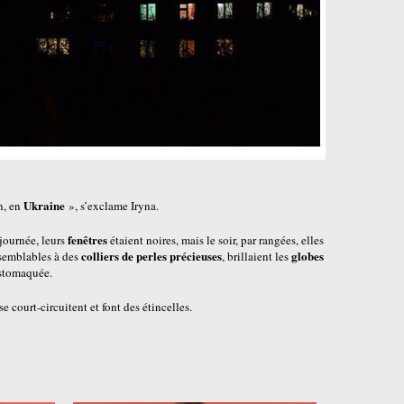
Ukraine
n, en
», s’exclame Iryna.
fenêtres
journée, leurs
étaient noires, mais le soir, par rangées, elles
colliers de
perles précieuses
globes
 semblables à des
, brillaient les
stomaquée.
 court-circuitent et font des étincelles.