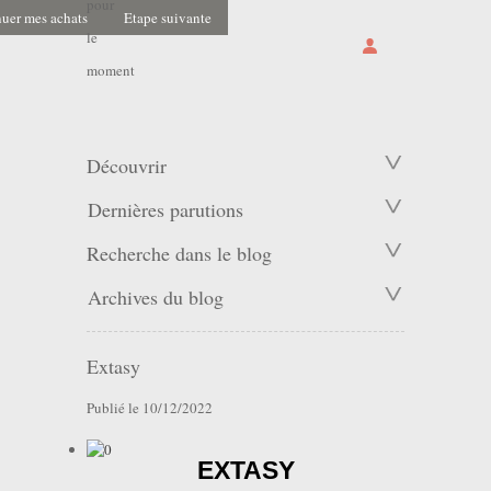
pour
uer mes achats
Etape suivante
le
moment
Découvrir
Dernières parutions
Recherche dans le blog
Archives du blog
Extasy
Publié le 10/12/2022
EXTASY